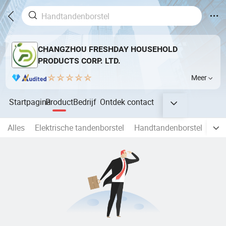
CHANGZHOU FRESHDAY HOUSEHOLD
PRODUCTS CORP. LTD.
Meer
Startpagina
Product
Bedrijf
Ontdek
contact
Alles
Elektrische tandenborstel
Handtandenborstel
Mon