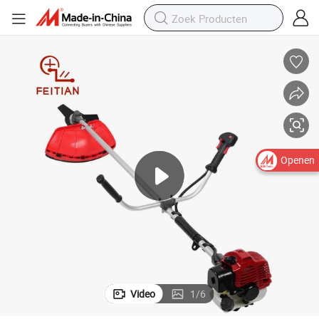
Openen
Video
1
/
6