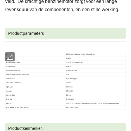
veld.
De krachtige benzinemotor zorgt voor een lange
levensduur van de componenten, en een stille werking.
Productparameters
Motortype
1E34F, luchtgekoeld, 2-takt, enkele cilinder
Modelnr
BC260
Nominaal vermogen
0,75 kw/7500omw/min.
Ontplaatsing
25,4 CC
Stationair toerental
3000 ±200 rpm
Verhouding benzine/olie-mengsel
25:1
Carburateur
Type diafragma
Inhoud brandstoftank
960 ml.
Pijplengte
1500 mm
Aslengte
1530 MM
Diametr. Pijp
26 mm
G.W/N.W
8.0/7.0KGS
Meting
330 x 270 x 250 mm (motor en accessoires); 1650X100X100 mm (werkpijp)
Hoeveelheid laden (20GP/40HQ)
680/1680 stuks
Productkenmerken