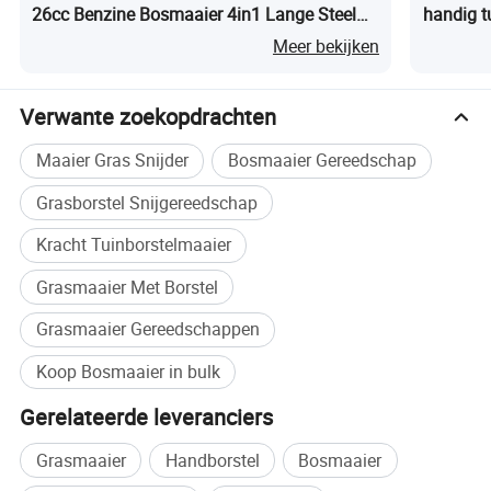
26cc Benzine Bosmaaier 4in1 Lange Steel
handig t
Heggenschaar
Meer bekijken
Verwante zoekopdrachten
Maaier Gras Snijder
Bosmaaier Gereedschap
Grasborstel Snijgereedschap
Kracht Tuinborstelmaaier
Grasmaaier Met Borstel
Grasmaaier Gereedschappen
Koop Bosmaaier in bulk
Deel 1 CN krachtige motor
Gerelateerde leveranciers
Grasmaaier
Handborstel
Bosmaaier
Efficiënte, duurzame motor, met een hoog niveau van