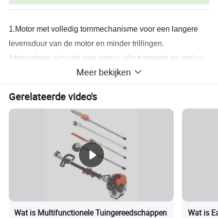
1.Motor met volledig tornmechanisme voor een langere
levensduur van de motor en minder trillingen.
Afneembare schacht voor eenvoudig transport en opslag.
Meer bekijken
3.eenvoudig te onderhouden luchtfilterdeksel.
De Easy Start-inrichting, die de carburateur met
Gerelateerde video's
automatische choke, de elektronische bobine en de
primer combineert, maakt het mogelijk de motor met
minimale inspanning door de bestuurder te starten.
5.nylon kop en metalen blad.
Gedetailleerde foto's
Wat is Multifunctionele Tuingereedschappen
Wat is Ea