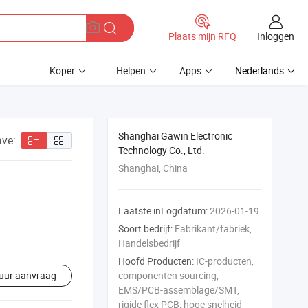
Inloggen
Plaats mijn RFQ
Koper
Helpen
Apps
Nederlands
Shanghai Gawin Electronic
ve:
Technology Co., Ltd.
Shanghai, China
Laatste inLogdatum:
2026-01-19
Soort bedrijf:
Fabrikant/fabriek,
Handelsbedrijf
Hoofd Producten:
IC-producten,
uur aanvraag
componenten sourcing,
EMS/PCB-assemblage/SMT,
rigide flex PCB, hoge snelheid