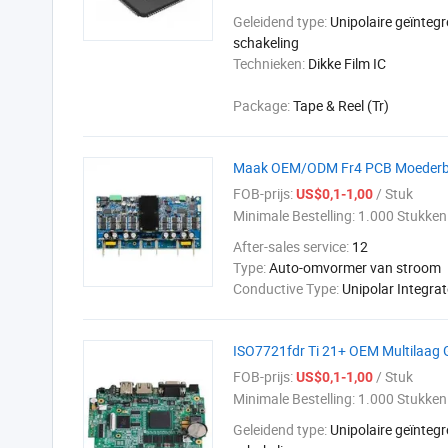
Geleidend type:
Unipolaire geïnteg
schakeling
Technieken:
Dikke Film IC
Package:
Tape & Reel (Tr)
Maak OEM/ODM Fr4 PCB Moederbor
FOB-prijs:
/ Stuk
US$0,1-1,00
Minimale Bestelling:
1.000 Stukken
After-sales service:
12
Type:
Auto-omvormer van stroom
Conductive Type:
Unipolar Integrat
ISO7721fdr Ti 21+ OEM Multilaag 
FOB-prijs:
/ Stuk
US$0,1-1,00
Minimale Bestelling:
1.000 Stukken
Geleidend type:
Unipolaire geïnteg