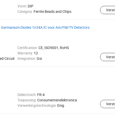
Vorm:
DIP
Verst
Category:
Ferrite Beads and Chips
n Germanium Diodes 1n34A IC voor Am/FM/TV Detectors
Certification:
CE, ISO9001, RoHS
Warranty:
12
Verst
ed Circuit
Integration:
Gsi
Diëlectrisch:
FR-4
Toepassing:
Consumentenelektronica
Verst
Verwerkingstechnologie:
Enig