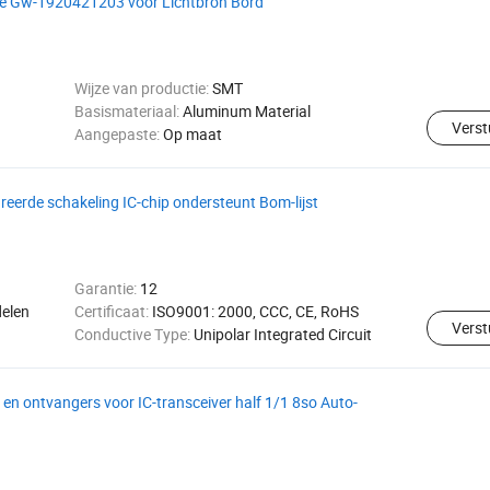
e Gw-1920421203 voor Lichtbron Bord
Wijze van productie:
SMT
Basismateriaal:
Aluminum Material
Verst
Aangepaste:
Op maat
reerde schakeling IC-chip ondersteunt Bom-lijst
Garantie:
12
delen
Certificaat:
ISO9001: 2000, CCC, CE, RoHS
Verst
Conductive Type:
Unipolar Integrated Circuit
n ontvangers voor IC-transceiver half 1/1 8so Auto-