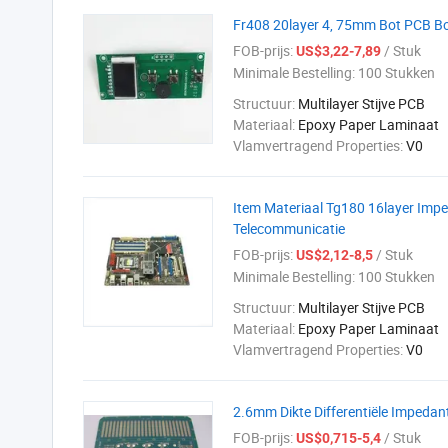
Fr408 20layer 4, 75mm Bot PCB B
FOB-prijs:
/ Stuk
US$3,22-7,89
Minimale Bestelling:
100 Stukken
Structuur:
Multilayer Stijve PCB
Materiaal:
Epoxy Paper Laminaat
Vlamvertragend Properties:
V0
Item Materiaal Tg180 16layer Imp
Telecommunicatie
FOB-prijs:
/ Stuk
US$2,12-8,5
Minimale Bestelling:
100 Stukken
Structuur:
Multilayer Stijve PCB
Materiaal:
Epoxy Paper Laminaat
Vlamvertragend Properties:
V0
2.6mm Dikte Differentiële Impedan
FOB-prijs:
/ Stuk
US$0,715-5,4