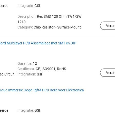
reerde
Integratie:
GSI
Description:
Res SMD 120 Ohm 1% 1/2W
1210
Verst
Category:
Chip Resistor - Surface Mount
d Multilayer PCB Assemblage met SMT en DIP
Garantie:
12
Certificaat:
CE, ISO9001, RoHS
Verst
ed Circuit
Integration:
Gsi
Goud Immersie Hoge Tgfr4 PCB Bord voor Elektronica
reerde
Integratie:
GSI