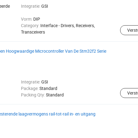
reerde
Integratie:
GSI
Vorm:
DIP
Category:
Interface - Drivers, Receivers,
Verst
Transceivers
een Hoogwaardige Microcontroller Van De Stm32f2 Serie
Integratie:
GSI
Package:
Standard
Verst
Packing Qty:
Standard
erende laagvermogens rail-tot-rail in- en uitgang