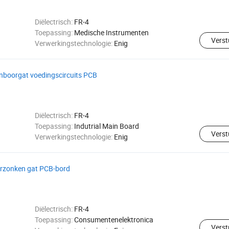
Diëlectrisch:
FR-4
Toepassing:
Medische Instrumenten
Verst
Verwerkingstechnologie:
Enig
nboorgat voedingscircuits PCB
Diëlectrisch:
FR-4
Toepassing:
Indutrial Main Board
Verst
Verwerkingstechnologie:
Enig
verzonken gat PCB-bord
Diëlectrisch:
FR-4
Toepassing:
Consumentenelektronica
Verst