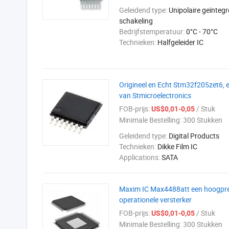
Geleidend type:
Unipolaire geïnteg
schakeling
Bedrijfstemperatuur:
0°C - 70°C
Technieken:
Halfgeleider IC
Origineel en Echt Stm32f205zet6, 
van Stmicroelectronics
FOB-prijs:
/ Stuk
US$0,01-0,05
Minimale Bestelling:
300 Stukken
Geleidend type:
Digital Products
Technieken:
Dikke Film IC
Applications:
SATA
Maxim IC Max4488att een hoogprest
operationele versterker
FOB-prijs:
/ Stuk
US$0,01-0,05
Minimale Bestelling:
300 Stukken