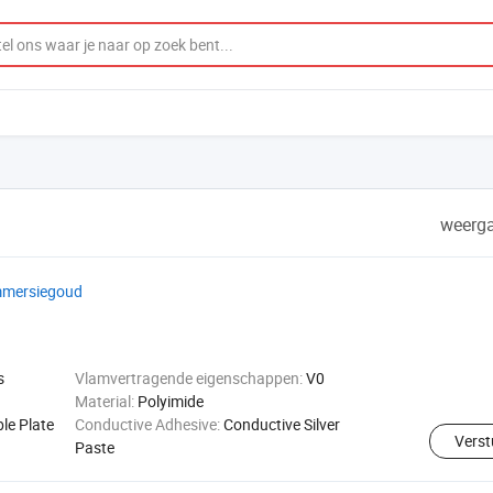
weerga
 Immersiegoud
s
Vlamvertragende eigenschappen:
V0
Material:
Polyimide
ble Plate
Conductive Adhesive:
Conductive Silver
Verst
Paste