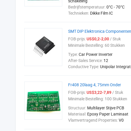
schakeling
Bedrijfstemperatuur:
0°C - 70°C
Technieken:
Dikke Film IC
SMT DIP Elektronica Componente
FOB-prijs:
/ Stuk
US$0,2-2,00
Minimale Bestelling:
60 Stukken
Type:
Car Power Inverter
After-Sales Service:
12
Conductive Type:
Unipolar Integrat
Fr408 20laag 4, 75mm Onder
FOB-prijs:
/ Stuk
US$3,22-7,89
Minimale Bestelling:
100 Stukken
Structuur:
Multilayer Stijve PCB
Materiaal:
Epoxy Paper Laminaat
Vlamvertragend Properties:
V0