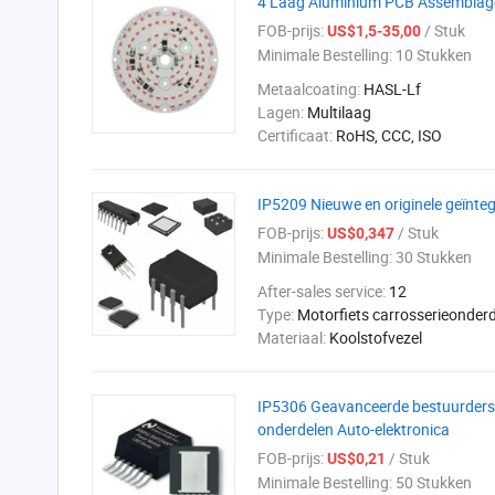
4 Laag Aluminium PCB Assemblag
FOB-prijs:
/ Stuk
US$1,5-35,00
Minimale Bestelling:
10 Stukken
Metaalcoating:
HASL-Lf
Lagen:
Multilaag
Certificaat:
RoHS, CCC, ISO
IP5209 Nieuwe en originele geïnteg
FOB-prijs:
/ Stuk
US$0,347
Minimale Bestelling:
30 Stukken
After-sales service:
12
Type:
Motorfiets carrosserieonder
Materiaal:
Koolstofvezel
IP5306 Geavanceerde bestuurders e
onderdelen Auto-elektronica
FOB-prijs:
/ Stuk
US$0,21
Minimale Bestelling:
50 Stukken