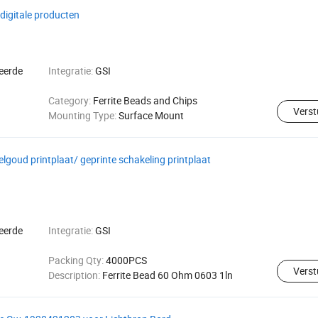
 digitale producten
reerde
Integratie:
GSI
Category:
Ferrite Beads and Chips
Verst
Mounting Type:
Surface Mount
oud printplaat/ geprinte schakeling printplaat
reerde
Integratie:
GSI
Packing Qty:
4000PCS
Verst
Description:
Ferrite Bead 60 Ohm 0603 1ln