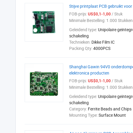
Stijve printplaat PCB gebruikt voor
FOB-prijs:
/ Stuk
US$0,1-1,00
Minimale Bestelling:
1.000 Stukken
Geleidend type:
Unipolaire geïnteg
schakeling
Technieken:
Dikke Film IC
Packing Qty:
4000PCS
Shanghai Gawin 94V0 onderdompelg
elektronica producten
FOB-prijs:
/ Stuk
US$0,1-1,00
Minimale Bestelling:
1.000 Stukken
Geleidend type:
Unipolaire geïnteg
schakeling
Category:
Ferrite Beads and Chips
Mounting Type:
Surface Mount