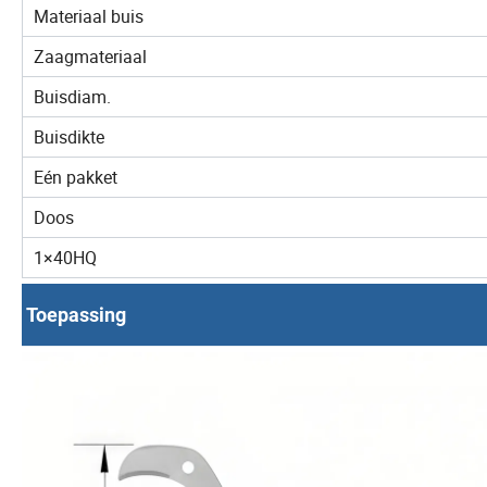
Materiaal buis
Zaagmateriaal
Buisdiam.
Buisdikte
Eén pakket
Doos
1×40HQ
Toepassing