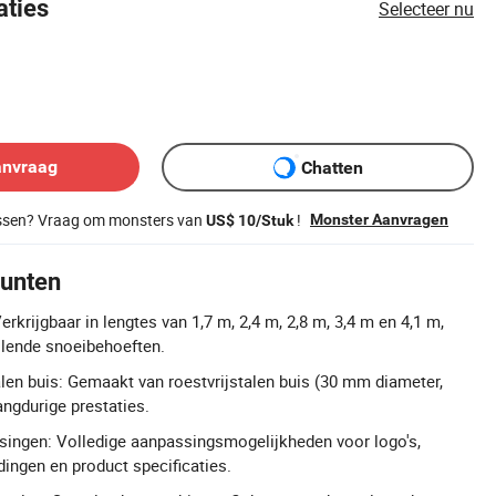
aties
Selecteer nu
anvraag
Chatten
issen? Vraag om monsters van
!
Monster Aanvragen
US$ 10/Stuk
unten
erkrijgbaar in lengtes van 1,7 m, 2,4 m, 2,8 m, 3,4 m en 4,1 m,
llende snoeibehoeften.
len buis: Gemaakt van roestvrijstalen buis (30 mm diameter,
angdurige prestaties.
ngen: Volledige aanpassingsmogelijkheden voor logo's,
dingen en product specificaties.