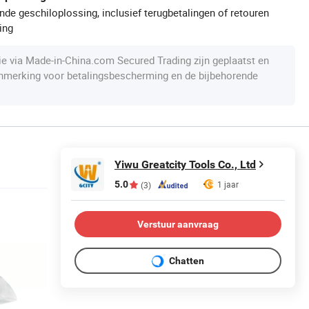
de geschiloplossing, inclusief terugbetalingen of retouren
ing
die via Made-in-China.com Secured Trading zijn geplaatst en
anmerking voor betalingsbescherming en de bijbehorende
Yiwu Greatcity Tools Co., Ltd
5.0
1 jaar
(3)
Verstuur aanvraag
Chatten