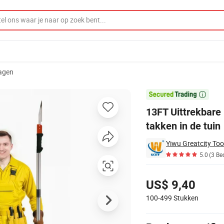
agen
t snoeien van takken in de tuin

13FT Uittrekbare
takken in de tuin
Yiwu Greatcity Tool
5.0
(3 Be
Prijzen
US$ 9,40
100-499
Stukken