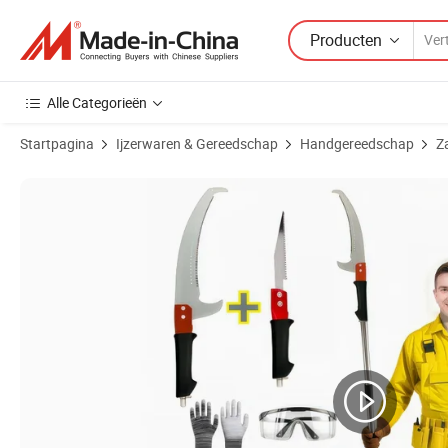
Producten
Alle Categorieën
Startpagina
Ijzerwaren & Gereedschap
Handgereedschap
Z
Productafbeeldingen van 13FT Uittrekbare boomzaag met steel voor he