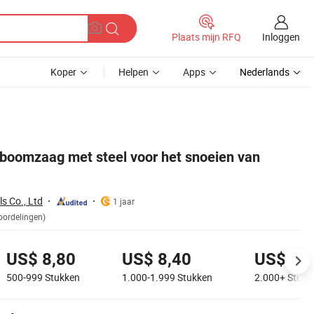
Inloggen
Plaats mijn RFQ
Koper
Helpen
Apps
Nederlands
 boomzaag met steel voor het snoeien van
s Co., Ltd
1 jaar
oordelingen)
US$ 8,80
US$ 8,40
US$ 8,
500-999
Stukken
1.000-1.999
Stukken
2.000+
Stukk