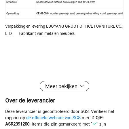
Structuur
Knock-down structuur, eenvoudig in elkaar te zetten
Opmerking
OEM&ODM worden geaccepteerd; gemengde bestelling wordt geaccepteerd
Verpakking en levering LUOYANG GROOT OFFICE FURNITURE CO.,
LTD. Fabrikant van metalen meubels
Meer bekijken
Over de leverancier
Deze leverancier is gecontroleerd door SGS. Verifieer het
rapport op
de officiële website van SGS
met ID
QIP-
ASR2391200
. Items die zijn gemarkeerd met "
" zijn