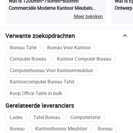
Wat is 1200mm*750mm*600mm
Wat is E
Commerciële Moderne Kantoor Meubels
Ontwerp 
Modulaire Werkplek Thuis Kantoor Studie
Coworkin
Meer bekijken
Tafels Bureau
Verwante zoekopdrachten
Bureau Tafel
Bureau Voor Kantoor
Computer Bureau
Kantoor Computer Bureau
Computerbureau Voor Kantoormeubilair
Kantoorcomputer Bureau Tafel
Koop Office Table in bulk
Gerelateerde leveranciers
Lades
Tafel Bureau
Computertafel
Bureau
Kantoorbureau Meubilair
Bureau