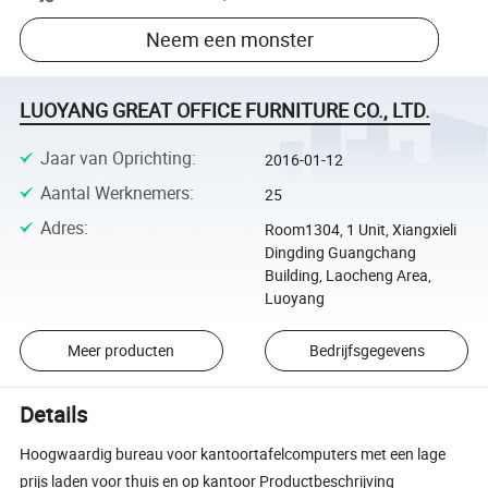
Neem een monster
LUOYANG GREAT OFFICE FURNITURE CO., LTD.
Jaar van Oprichting
:
2016-01-12
Aantal Werknemers
:
25
Adres
:
Room1304, 1 Unit, Xiangxieli
Dingding Guangchang
Building, Laocheng Area,
Luoyang
Meer producten
Bedrijfsgegevens
Details
Hoogwaardig bureau voor kantoortafelcomputers met een lage
prijs laden voor thuis en op kantoor Productbeschrijving