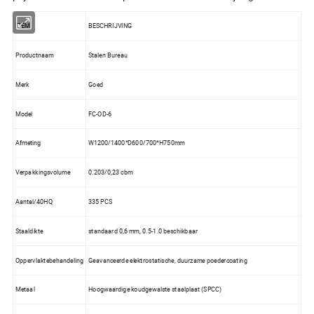
ITEM
BESCHRIJVING
Productnaam
Stalen Bureau
Merk
Goed
Model
FC-OD-6
Afmeting
W1200/1400*D600/700*H750mm
Verpakkingsvolume
0.203/0,23 cbm
Aantal/40HQ
335 PCS
Staaldikte
standaard 0,6 mm, 0.5-1.0 beschikbaar
Oppervlaktebehandeling
Geavanceerde elektrostatische, duurzame poedercoating
Metaal
Hoogwaardige koudgewalste staalplaat (SPCC)