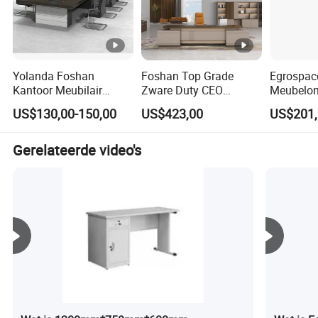
kwaliteitsmanagementsysteem, het ISO14001
milieubeheersysteem en de nationale CCC-certificering.
Yolanda Foshan
Foshan Top Grade
Egrospac
Kantoor Meubilair
Zware Duty CEO
Meubelon
Fabriek Vergaderzaal
Moderne Luxe L Vorm
Manager 
US$130,00-150,00
US$423,00
US$201,
Conferentietafel
Kantoor Meubilair
Modern B
Kantoor Meubilair
Laminaat Computer
Directeur
Vergaderkamer Bureau
Kantoor Tafel voor
Tafel
Gerelateerde video's
Executieve Kantoor