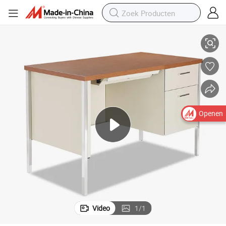
or
Hoogwaardige goedkope stalen bureau met lades voor thuis en op kanto
Openen
Video
1
/
1