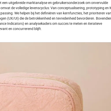
t een uitgebreide marktanalyse en gebruikersonderzoek om onvervulde
e omvat de volledige levenscyclus: Van conceptualisering, prototyping en
passing. We helpen bij het definiëren van kernfuncties, het prioriteren va
gen (UX/UI) die de betrokkenheid en tevredenheid bevorderen. Bovendie
mance Indicators) en analysekaders om succes te meten en iteratieve
vant en concurrerend blijft.