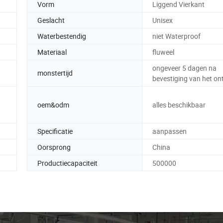
Vorm
Liggend Vierkant
Geslacht
Unisex
Waterbestendig
niet Waterproof
Materiaal
fluweel
ongeveer 5 dagen na
monstertijd
bevestiging van het o
oem&odm
alles beschikbaar
Specificatie
aanpassen
Oorsprong
China
Productiecapaciteit
500000