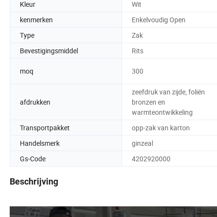
Kleur
Wit
kenmerken
Enkelvoudig Open
Type
Zak
Bevestigingsmiddel
Rits
moq
300
zeefdruk van zijde, foliën
afdrukken
bronzen en
warmteontwikkeling
Transportpakket
opp-zak van karton
Handelsmerk
ginzeal
Gs-Code
4202920000
Beschrijving