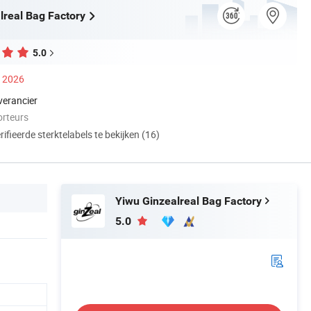
lreal Bag Factory
5.0
s 2026
verancier
orteurs
ifieerde sterktelabels te bekijken (16)
Yiwu Ginzealreal Bag Factory
5.0