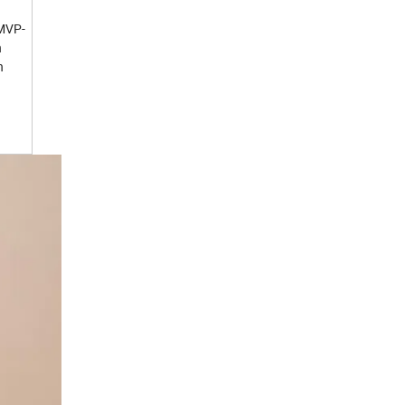
 MVP-
n
n