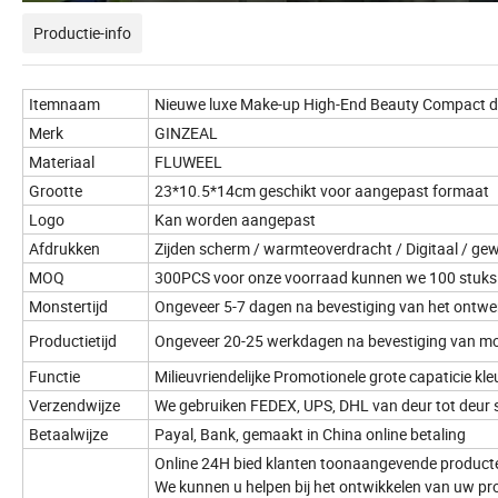
Productie-info
Itemnaam
Nieuwe luxe Make-up High-End Beauty Compact d
Merk
GINZEAL
Materiaal
FLUWEEL
Grootte
23*10.5*14cm geschikt voor aangepast formaat
Logo
Kan worden aangepast
Afdrukken
Zijden scherm / warmteoverdracht / Digitaal / ge
MOQ
300PCS voor onze voorraad kunnen we 100 stuk
Monstertijd
Ongeveer 5-7 dagen na bevestiging van het ontw
Productietijd
Ongeveer 20-25 werkdagen na bevestiging van m
Functie
Milieuvriendelijke Promotionele grote capaticie kl
Verzendwijze
We gebruiken FEDEX, UPS, DHL van deur tot deur 
Betaalwijze
Payal, Bank, gemaakt in China online betaling
Online 24H bied klanten toonaangevende producte
We kunnen u helpen bij het ontwikkelen van uw pr