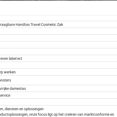
raagbare Handtas Travel Cosmetic Zak
weven label ect
s
erp werken
onsters
eurrijke damestas
service
n, diensten en oplossingen
oductoplossingen, onze focus ligt op het creëren van marktconforme en