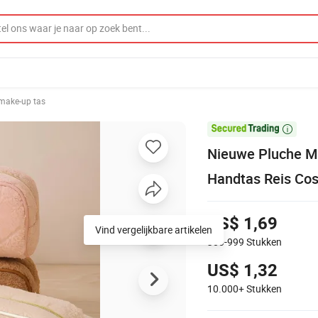
make-up tas

Nieuwe Pluche M
Handtas Reis Cos
US$ 1,69
Vind vergelijkbare artikelen
300-999
Stukken
US$ 1,32
10.000+
Stukken