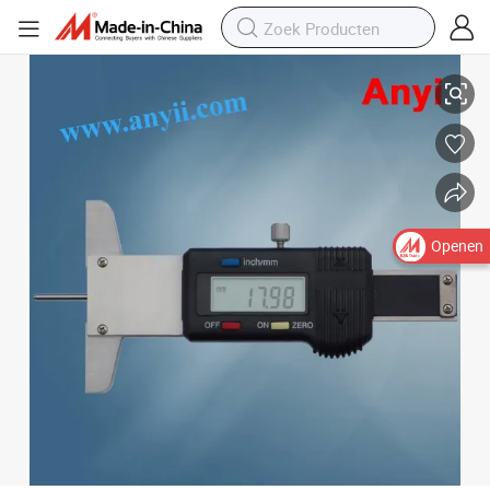
Digitale bandendieptemeters (125-101)
Openen