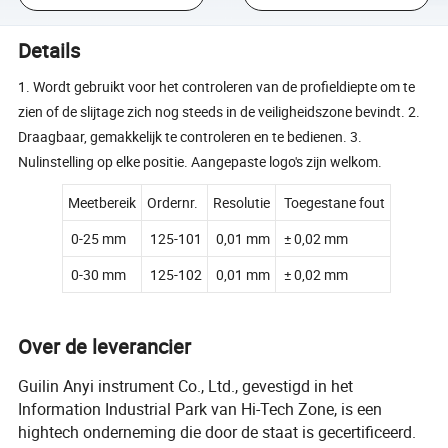
Details
1. Wordt gebruikt voor het controleren van de profieldiepte om te
zien of de slijtage zich nog steeds in de veiligheidszone bevindt. 2.
Draagbaar, gemakkelijk te controleren en te bedienen. 3.
Nulinstelling op elke positie. Aangepaste logo's zijn welkom.
Meetbereik
Ordernr.
Resolutie
Toegestane fout
0-25 mm
125-101
0,01 mm
± 0,02 mm
0-30 mm
125-102
0,01 mm
± 0,02 mm
Over de leverancier
Guilin Anyi instrument Co., Ltd., gevestigd in het
Information Industrial Park van Hi-Tech Zone, is een
hightech onderneming die door de staat is gecertificeerd.