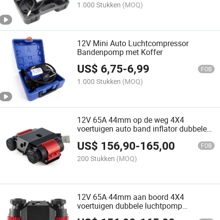
1.000 Stukken
(MOQ)
12V Mini Auto Luchtcompressor
Bandenpomp met Koffer
US$
6,75
-
6,99
FOB
1.000 Stukken
(MOQ)
12V 65A 44mm op de weg 4X4
voertuigen auto band inflator dubbele
luchtcompressor
US$
156,90
-
165,00
FOB
200 Stukken
(MOQ)
12V 65A 44mm aan boord 4X4
voertuigen dubbele luchtpomp
compressor bandenopblazer