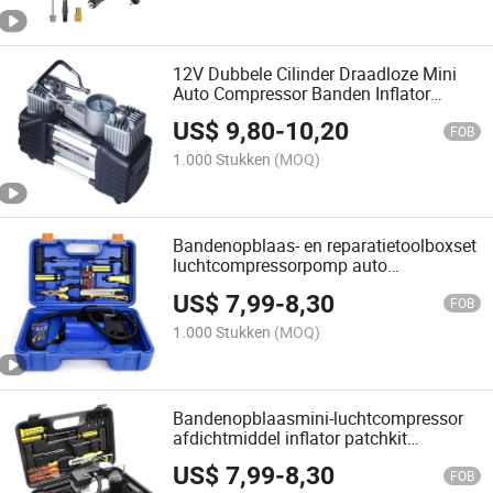
12V Dubbele Cilinder Draadloze Mini
Auto Compressor Banden Inflator
Luchtpomp 150psi
US$
9,80
-
10,20
FOB
1.000 Stukken
(MOQ)
Bandenopblaas- en reparatietoolboxset
luchtcompressorpomp auto
bandenopblazer
US$
7,99
-
8,30
FOB
1.000 Stukken
(MOQ)
Bandenopblaasmini-luchtcompressor
afdichtmiddel inflator patchkit
bandenpomp
US$
7,99
-
8,30
FOB