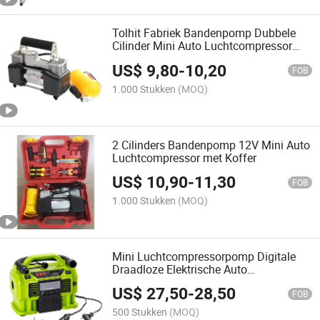
Tolhit Fabriek Bandenpomp Dubbele
Cilinder Mini Auto Luchtcompressor
150psi
US$
9,80
-
10,20
FOB
1.000 Stukken
(MOQ)
2 Cilinders Bandenpomp 12V Mini Auto
Luchtcompressor met Koffer
US$
10,90
-
11,30
FOB
1.000 Stukken
(MOQ)
Mini Luchtcompressorpomp Digitale
Draadloze Elektrische Auto
Bandenpomp 12V DC 220V
US$
27,50
-
28,50
FOB
500 Stukken
(MOQ)