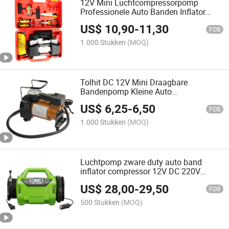
12V Mini Luchtcompressorpomp
Professionele Auto Banden Inflator
150psi Dubbele Cilinders
US$
10,90
-
11,30
FOB
1.000 Stukken
(MOQ)
Tolhit DC 12V Mini Draagbare
Bandenpomp Kleine Auto
Luchtcompressor 100psi
US$
6,25
-
6,50
FOB
1.000 Stukken
(MOQ)
Luchtpomp zware duty auto band
inflator compressor 12V DC 220V
160psi
US$
28,00
-
29,50
FOB
500 Stukken
(MOQ)