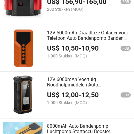
US$
156,90
-
165,00
FOB
200 Stukken
(MOQ)
12V 5000mAh Draadloze Oplader voor
Telefoon Auto Bandenpomp Banden
Inflator
US$
10,50
-
10,90
FOB
1.000 Stukken
(MOQ)
12V 6000mAh Voertuig
Noodhulpmiddelen Auto
Bandenopblazer
US$
12,00
-
12,50
Bandenluchtcompressorpomp
FOB
1.000 Stukken
(MOQ)
8000mAh Auto Bandenpomp
Luchtpomp Startaccu Booster