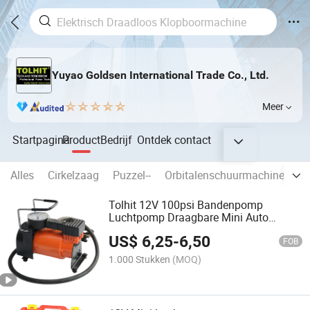
Yuyao Goldsen International Trade Co., Ltd.
Meer
Startpagina
Product
Bedrijf
Ontdek
contact
Alles
Cirkelzaag
Puzzel--
Orbitalenschuurmachine
Hi
Tolhit 12V 100psi Bandenpomp
Luchtpomp Draagbare Mini Auto
Luchtcompressor
US$
6,25
-
6,50
FOB
1.000 Stukken
(MOQ)