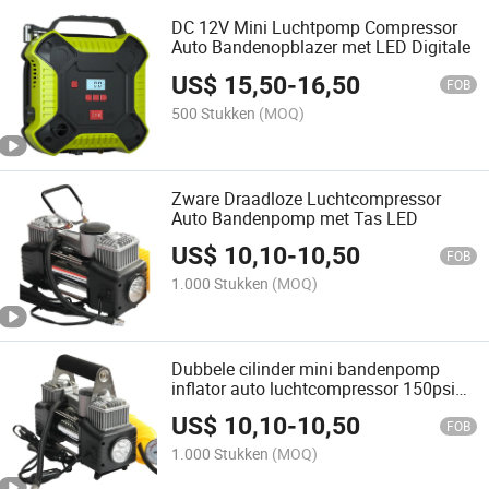
DC 12V Mini Luchtpomp Compressor
Auto Bandenopblazer met LED Digitale
US$
15,50
-
16,50
FOB
500 Stukken
(MOQ)
Zware Draadloze Luchtcompressor
Auto Bandenpomp met Tas LED
US$
10,10
-
10,50
FOB
1.000 Stukken
(MOQ)
Dubbele cilinder mini bandenpomp
inflator auto luchtcompressor 150psi
met LED
US$
10,10
-
10,50
FOB
1.000 Stukken
(MOQ)