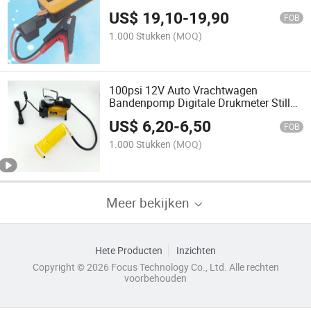
Startkabel
US$
19,10
-
19,90
FOB
1.000 Stukken
(MOQ)
100psi 12V Auto Vrachtwagen
Bandenpomp Digitale Drukmeter Stille
Werking Compressor
US$
6,20
-
6,50
FOB
1.000 Stukken
(MOQ)
Meer bekijken
Hete Producten
Inzichten
Copyright © 2026 Focus Technology Co., Ltd. Alle rechten
voorbehouden