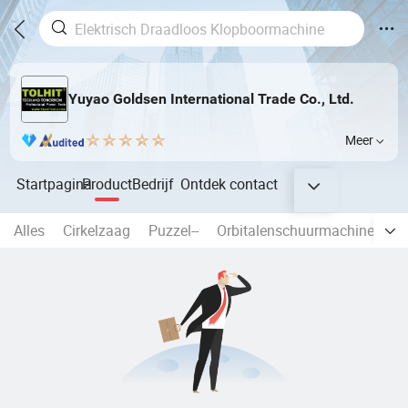
Yuyao Goldsen International Trade Co., Ltd.
Meer
Startpagina
Product
Bedrijf
Ontdek
contact
Alles
Cirkelzaag
Puzzel--
Orbitalenschuurmachine
Hi