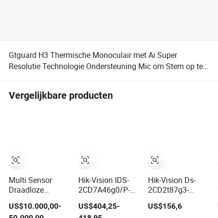
Gtguard H3 Thermische Monoculair met Ai Super
Resolutie Technologie Ondersteuning Mic om Stem op te
nemen
Vergelijkbare producten
Multi Sensor
Hik-Vision IDS-
Hik-Vision Ds-
Draadloze
2CD7A46g0/P-
2CD2t87g3-
Bewaking HD IP
Izhs (Y) 4MP
Lis2uy/SL 8MP
US$10.000,00-
US$404,25-
US$156,6
Lange Bereik
Deepinview Anpr
Colorvu PRO
50.000,00
418,95