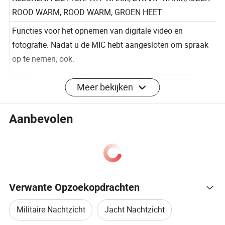
KLEURENPALETTEN: WIT WARM, ZWART WARM, IJZER
ROOD WARM, ROOD WARM, GROEN HEET
Functies voor het opnemen van digitale video en
fotografie. Nadat u de MIC hebt aangesloten om spraak
op te nemen, ook.
Meer bekijken
0,32-inch micro-OLED-beeldscherm (800×600 RGB) voor
een eenvoudige weergave.
Aanbevolen
Ondersteuning voor GT-Share-APP (Android en IOS)
256 x 192(12µm) Vanadium Oxide niet-
Verwante Opzoekopdrachten
Sensor
gekoelde Focal Plane-arrays
Militaire Nachtzicht
Jacht Nachtzicht
AI-technologie met superresolutie kan het