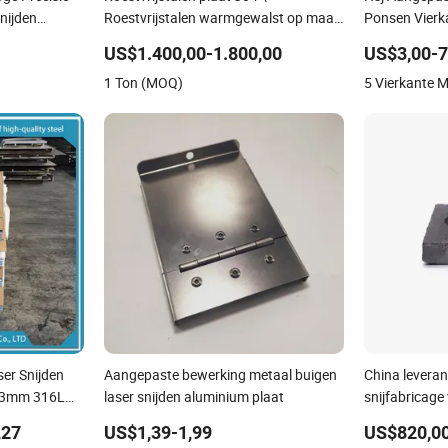
nijden
Roestvrijstalen warmgewalst op maat
Ponsen Vierk
 Aluminium
\ Laser snijden van roestvrijstalen
RVS Geperfor
US$1.400,00-1.800,00
US$3,00-7
Investering
plaat \ Spiegelafwerking \ Hoge
Zeefplaat
1 Ton (MOQ)
5 Vierkante 
kwaliteit \ Klantenservice
er Snijden
Aangepaste bewerking metaal buigen
China leveran
9 3mm 316L
laser snijden aluminium plaat
snijfabricage
j Staal Plaat
staalplaten
,27
US$1,39-1,99
US$820,00