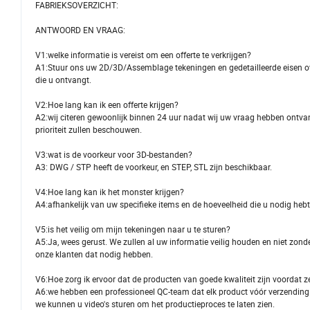
FABRIEKSOVERZICHT:
ANTWOORD EN VRAAG:
V1:welke informatie is vereist om een offerte te verkrijgen?
A1:Stuur ons uw 2D/3D/Assemblage tekeningen en gedetailleerde eisen over
die u ontvangt.
V2:Hoe lang kan ik een offerte krijgen?
A2:wij citeren gewoonlijk binnen 24 uur nadat wij uw vraag hebben ontvange
prioriteit zullen beschouwen.
V3:wat is de voorkeur voor 3D-bestanden?
A3: DWG / STP heeft de voorkeur, en STEP, STL zijn beschikbaar.
V4:Hoe lang kan ik het monster krijgen?
A4:afhankelijk van uw specifieke items en de hoeveelheid die u nodig he
V5:is het veilig om mijn tekeningen naar u te sturen?
A5:Ja, wees gerust. We zullen al uw informatie veilig houden en niet zo
onze klanten dat nodig hebben.
V6:Hoe zorg ik ervoor dat de producten van goede kwaliteit zijn voordat
A6:we hebben een professioneel QC-team dat elk product vóór verzending i
we kunnen u video's sturen om het productieproces te laten zien.