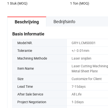
1 Stuk (MOQ)
1 Ton (MOQ)
Bedrijfsinfo
Beschrijving
Basis Informatie
Model NR.
GRY-LCMS0001
Tolerantie
+/- 0.01mm
Machining Methode
Laser snijden
Laser Cutting Machinin
Item Name
Metal Sheet Plate
Size
Customize for Client
Lead Time
7-15days
After Sale Service
All Life
Project Negotiation
1-2days