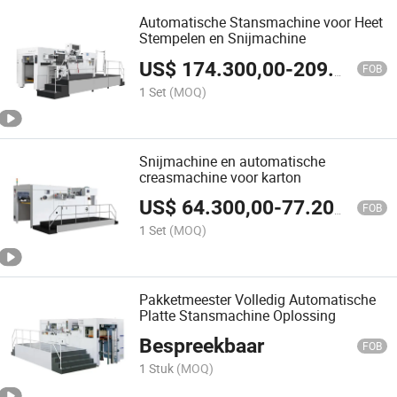
Automatische Stansmachine voor Heet
Stempelen en Snijmachine
US$
174.300,00
-
209.100,00
FOB
1 Set
(MOQ)
Snijmachine en automatische
creasmachine voor karton
US$
64.300,00
-
77.200,00
FOB
1 Set
(MOQ)
Pakketmeester Volledig Automatische
Platte Stansmachine Oplossing
Bespreekbaar
FOB
1 Stuk
(MOQ)