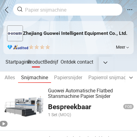
Zhejiang Guowei Intelligent Equipment Co., Ltd.
Meer
Startpagina
Product
Bedrijf
Ontdek
contact
Alles
Snijmachine
Papiersnijder
Papierrol snijmachine
Guowei Automatische Flatbed
Stansmachine Papier Snijder
Bespreekbaar
FOB
1 Set
(MOQ)