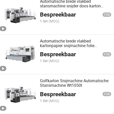
Automatische brede vlakbed
stansmachine snijder doos karton
stansmachine Wt1050t
Bespreekbaar
FOB
1 Set
(MOQ)
Automatische brede vlakbed
kartonpapier snijmachine folie
stempelen en stansmachine Wt1060
Bespreekbaar
FOB
1 Set
(MOQ)
Golfkarton Snijmachine Automatische
Stansmachine Wt1050t
Bespreekbaar
FOB
1 Set
(MOQ)