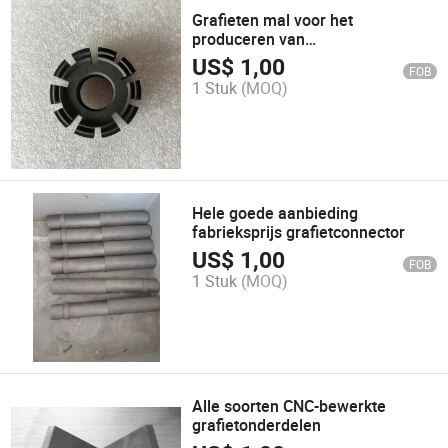
Grafieten mal voor het
produceren van
diamantboorkroon
US$
1,00
FOB
waterloopprofielen
1 Stuk
(MOQ)
Hele goede aanbieding
fabrieksprijs grafietconnector
US$
1,00
FOB
1 Stuk
(MOQ)
Alle soorten CNC-bewerkte
grafietonderdelen