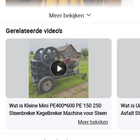
Meer bekijken
Gerelateerde video's
Wat is Kleine Mini PE400*600 PE 150 250
Wat is 
Steenbreker Kegelbreker Machine voor Steen
Asfalt S
Belangrijkste kenmerken
Meer bekijken
1) geoptimaliseerd ontwerp voor lage snelheid, multi-impact