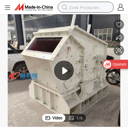
Openen
Video
1
/
6