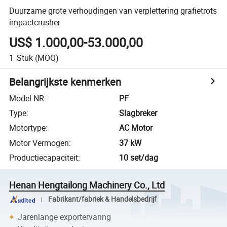
Duurzame grote verhoudingen van verplettering grafietrots
impactcrusher
US$ 1.000,00-53.000,00
1
Stuk
(MOQ)
Belangrijkste kenmerken
Model NR.
:
PF
Type
:
Slagbreker
Motortype
:
AC Motor
Motor Vermogen
:
37 kW
Productiecapaciteit
:
10 set/dag
Henan Hengtailong Machinery Co., Ltd
Fabrikant/fabriek & Handelsbedrijf
Jarenlange exportervaring