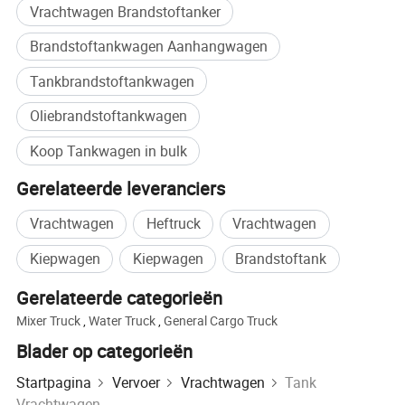
Vrachtwagen Brandstoftanker
Productparameters
Brandstoftankwagen Aanhangwagen
Voertuigparameters
Tankbrandstoftankwagen
Merk van de auto
DFH
Oliebrandstoftankwagen
Rijklaar
gewicht
(
kg)
8505
Koop Tankwagen in bulk
Motorvermogen (kw)
191
Versnellingsbak
Datong 7-traps transmissie
Gerelateerde leveranciers
Voertuigformaat (mm)
10200 × 2550 × 3250
Vrachtwagen
Heftruck
Vrachtwagen
Aantal assen
3
Kiepwagen
Kiepwagen
Brandstoftank
Wielbasis (mm)
1995+5000
Gerelateerde categorieën
Aantal banden
8
Mixer Truck
,
Water Truck
,
General Cargo Truck
Bandenmaat
295/80R22.5
Blader op categorieën
Voor-/achteras
5 Tons/9 Tons
Startpagina
Vervoer
Vrachtwagen
Tank
Luchtrem remmen
Remsysteem
Vrachtwagen