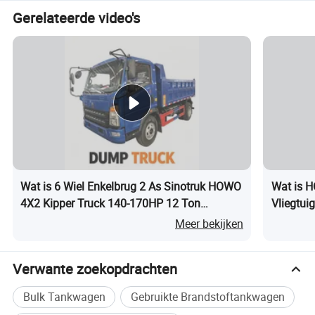
Gerelateerde video's
Wat is 6 Wiel Enkelbrug 2 As Sinotruk HOWO
Wat is 
4X2 Kipper Truck 140-170HP 12 Ton
Vliegtui
Algemeen Vervoer Tipper
Brandsto
Meer bekijken
Tankwa
Verwante zoekopdrachten
Bulk Tankwagen
Gebruikte Brandstoftankwagen