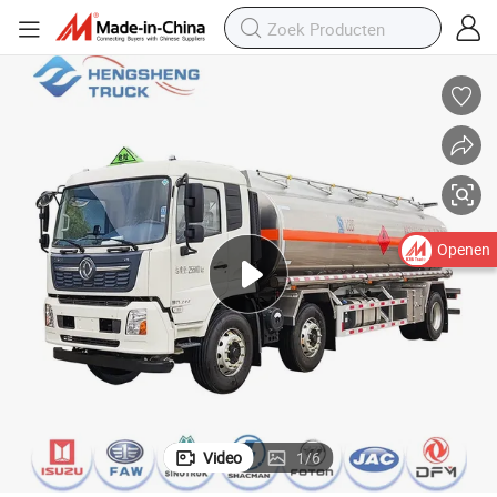
Openen
Video
1
/
6