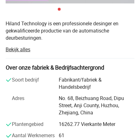
Hiland Technology is een professionele desinger en
gekwalificeerde productie van de automatische
deurbesturingen.
We bedienen programmeerbare draadloze
Bekijk alles
afstandsbediening, zender, ontvanger, buisvormig
motorbedieningspaneel, motorgroepscontroller,
schuifdeurbedieningspaneel,
Over onze fabriek & Bedrijfsachtergrond
garagedeurbedieningspaneel, rollend sluitercontrollerbord
Soort bedrijf
Fabrikant/fabriek &
en andere accessoires.
Handelsbedrijf
Hiland producten met een uniek ontwerp en hoge kwaliteit
Adres
No. 68, Beizhuang Road, Dipu
hebben de certificering van ISO 9001: 2008, CE, RoHS,
Street, Anji County, Huzhou,
goed verkocht in Europa, Azië, de VS en veel landen.
Zhejiang, China
We hebben precisie-SMT-machine en ervaren medewerkers
Plantengebied
16262.77 Vierkante Meter
om de kwaliteit te waarborgen.
Welkom bij OEM-bestellingen, en we zijn ook welkom bij
Aantal Werknemers
61