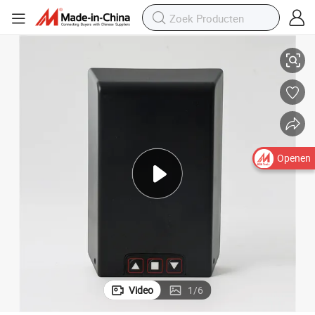
atibiliteit
China Oorspronkelijke Motorontvanger TM5831 met Brede Spanningscomp
Openen
Video
1
/
6