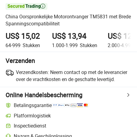

China Oorspronkelijke Motorontvanger TM5831 met Brede
Spanningscompatibiliteit
US$ 15,02
US$ 13,94
US$ 12,
64-999
Stukken
1.000-1.999
Stukken
2.000-4.999
S
Verzenden
Verzendkosten:
Neem contact op met de leverancier
over de vrachtkosten en de geschatte levertijd.
Online Handelsbescherming
Betalingsgarantie
Platformlogistiek
Duidelijker zendingtracking met platformondersteunde logistiek
Inspectiedienst
Optionele pre-shipment inspectie voor kwaliteits- en kwantiteitscontro
Nazorg & Geschiloplossing