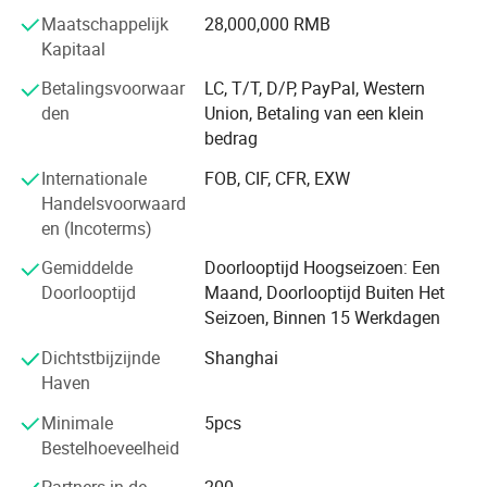
PCBA-bestellingen.
Maatschappelijk
28,000,000 RMB
We hopen oprecht dat we lange en vriendelijke
Kapitaal
zakenrelaties met klanten uit de hele wereld kunnen
Betalingsvoorwaar
LC, T/T, D/P, PayPal, Western
opbouwen. Ons doel is niet alleen het leveren van
den
Union, Betaling van een klein
producten, maar ook het bieden van een complete
bedrag
oplossing, inclusief productontwerp, gereedschappen,
fabricage en service voor onze klanten om hun hoogste
Internationale
FOB, CIF, CFR, EXW
tevredenheid te bereiken.
Handelsvoorwaard
en (Incoterms)
We houden ons aan het principe van "kwaliteit eerst,
service eerst, continue verbetering en innovatie om de
Gemiddelde
Doorlooptijd Hoogseizoen: Een
klanten te ontmoeten" voor het management en "nul
Doorlooptijd
Maand, Doorlooptijd Buiten Het
defecten, nul klachten" als kwaliteitsdoelstelling. Om onze
Seizoen, Binnen 15 Werkdagen
service te perfectioneren, bieden we de producten van de
Dichtstbijzijnde
Shanghai
goede kwaliteit tegen een redelijke prijs.
Haven
Bedrijfsinformatie
Minimale
5pcs
Bestelhoeveelheid
Hiwand is een professionele ontwerper en