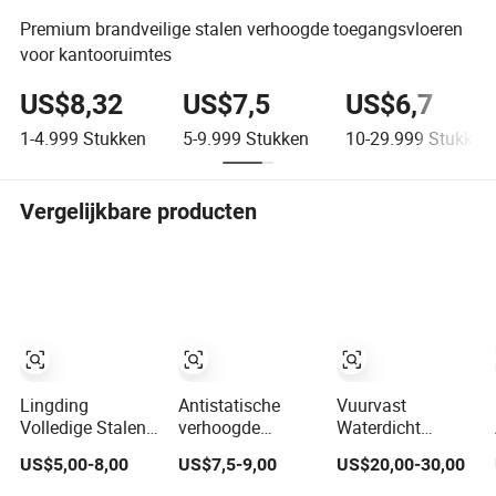
Premium brandveilige stalen verhoogde toegangsvloeren
voor kantooruimtes
US$8,32
US$7,5
US$6,7
1-4.999
Stukken
5-9.999
Stukken
10-29.999
Stukken
Vergelijkbare producten
Lingding
Antistatische
Vuurvast
Volledige Stalen
verhoogde
Waterdicht
Vervulde Cement
toegangsvloer
Antistatisch
US$5,00-8,00
US$7,5-9,00
US$20,00-30,00
OA Verhoogde
voor datacenter
Calciumsulfaat
Vloer
met HPL-
Antistatische