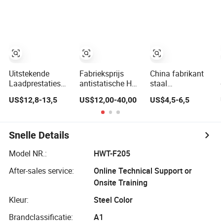
Groothandel
afwerking
Verhoogde Vloer
Stalen Vloer voor
Parketvloer
Kantoorrenovatie
Tegelprijs voor
Gebouwen
Micro-elektronica
Vergaderzalen
Bankkantoren
Computerzaal
Bibliotheek
Uitstekende
Fabrieksprijs
China fabrikant
Laadprestaties
antistatische HPL
staal
OA600 /610
verhoogde
cementachtige
US$12,8-13,5
US$12,00-40,00
US$4,5-6,5
Metalen Stalen
toegangsvloeren
verhoogde
Verhoogde
voor
vloerplaat met
Toegangsvloer
controlekamer,
laminaat
Parket
datacenter
verhoogde
Snelle Details
Antistatische
vloertegel
Vloertegel voor
Model NR.:
HWT-F205
Kantoorgebouw
After-sales service:
Online Technical Support or
Elektrische
Fabriek
Onsite Training
Computerkamer
Kleur:
Steel Color
Brandclassificatie:
A1