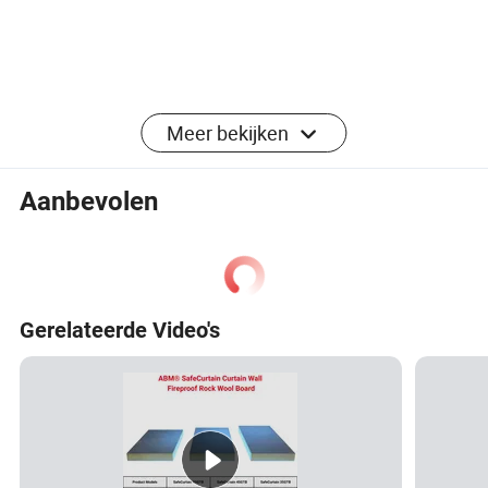
Meer bekijken
Aanbevolen
Technisch gegevensblad
Ultiem
Uniform
Geconcentr
Slag
e
e
Gro
Gerelateerde Video's
eerde
belas
Bran
belasti
belastin
Serie
otte
belasting
ting
dwer
ng
g
nr.:
(mm
end
)
K
LB
N
N
N
N
g