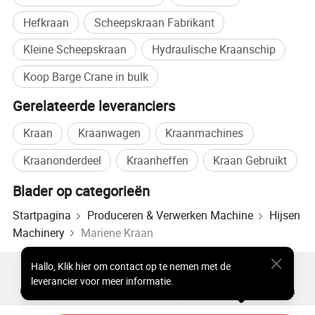
scheepsoftenuitrusting die gewoonlijk in het cabinedek
Hefkraan
Scheepskraan Fabrikant
wordt geplaatst en die een hoge technologie van
Kleine Scheepskraan
Hydraulische Kraanschip
elektriciteit, vloeistof, machine-integratie van dek bevat.
Koop Barge Crane in bulk
Met het voordeel van eenvoudige manipulatie,
stootvastheid, goede prestaties, veiligheid en
Gerelateerde leveranciers
betrouwbaarheid, kan het een goed gebruik maken van
Kraan
Kraanwagen
Kraanmachines
de beperkte ruimte van haven, werf en andere places.IT
heeft een hoge werkefficiëntie en een goede
Kraanonderdeel
Kraanheffen
Kraan Gebruikt
aanpassingsvermogen aan de goederen, vooral voor de
Blader op categorieën
droge bulk lading behandeling.
Startpagina
Produceren & Verwerken Machine
Hijsen
Machinery
Mariene Kraan
Hallo
,
Klik hier om contact op te nemen met de
Populaire producten
Hot Products-prijs
leverancier voor meer informatie.
Groothandel Hete Producten
Ster Koper
Pc-site
Inzichten
over
Gebruikersovereenkomst
Privacybeleid
contact