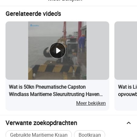
Gerelateerde video's
Wat is 50kn Pneumatische Capston
Wat is L
Windlass Maritieme Sleuruitrusting Haven
opvouwba
Dock Mooring Anker
maritiem 
Meer bekijken
Verwante zoekopdrachten
Gebruikte Maritieme Kraan
Bootkraan
De hydraulische boomkraan is een soort