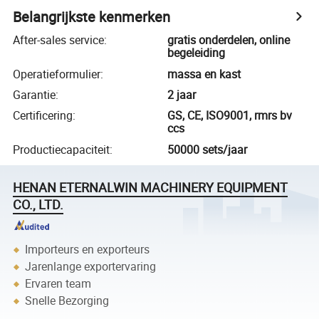
Belangrijkste kenmerken
After-sales service
:
gratis onderdelen, online
begeleiding
Operatieformulier
:
massa en kast
Garantie
:
2 jaar
Certificering
:
GS, CE, ISO9001, rmrs bv
ccs
Productiecapaciteit
:
50000 sets/jaar
HENAN ETERNALWIN MACHINERY EQUIPMENT
CO., LTD.
Importeurs en exporteurs
Jarenlange exportervaring
Ervaren team
Snelle Bezorging