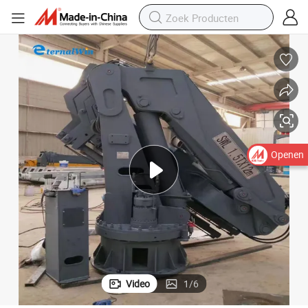
Openen
Video
1
/
6