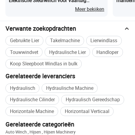
Elektrische Sleurwinch voor Vaartuig
maritiem
Slipway
5. Ontwerpstandaard gebaseerd op BV, ABS, DNV, RMRS, enz.
Meer bekijken
6. Epoxy zink rijke grondlaag voor een uitstekende
corrosiebestendigheid
Verwante zoekopdrachten
7. Een defect in de aandrijving van het remsysteem voor een
veiliger gebruik van de lier
Gebruikte Lier
Takelmachine
Lierwindlass
8. Handmatig vrijzetten in noodgevallen
Touwwindvet
Hydraulische Lier
Handloper
Koop Sleepboot Windlas in bulk
We hebben ook nog veel andere lieren zoals hieronder:
Gerelateerde leveranciers
Hydraulisch
Hydraulische Machine
Hydraulische Cilinder
Hydraulisch Gereedschap
Horizontale Machine
Horizontaal Verticaal
Gerelateerde categorieën
Auto Winch
,
Hijsen
,
Hijsen Machinery