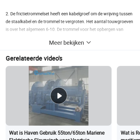
2. De frictietrommelset heeft een kabelgroef om de wrijving tussen
de staalkabel en de trommel te vergroten. Het aantal touwgroeven
is over het algemeen 6-10. De trommel voor het opbergen van
touw wordt alleen gebruikt om de lierkabel op te bergen en levert
Meer bekijken
geen trekkracht. Deze trommel wordt geregeld door het
aandrijfkoppel van de frequentieomzettingsmotor, die beter
Gerelateerde video's
gesynchroniseerd kan blijven met de frictietrommel.
Kenmerken van Eternalwin Slipway-
lieren:
1.
Elektrisch, hydraulisch vermogen
2.
Diverse bedieningsopties (lokale besturing,
afstandsbediening)
3. Enkele snelheid, twee snelheden of variabele snelheid
Wat is Haven Gebruik 55ton/65ton Mariene
Wat is Ro
4. Fail-safe motorrem