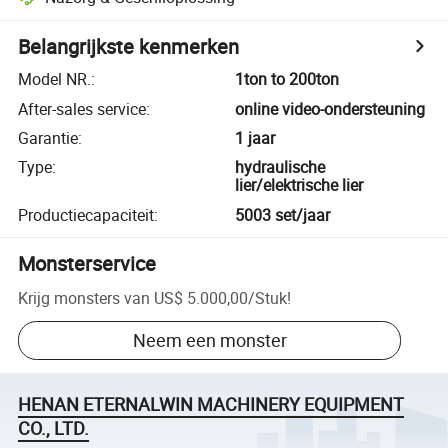
Belangrijkste kenmerken
Model NR.
:
1ton to 200ton
After-sales service
:
online video-ondersteuning
Garantie
:
1 jaar
Type
:
hydraulische
lier/elektrische lier
Productiecapaciteit
:
5003 set/jaar
Monsterservice
Krijg monsters van
US$ 5.000,00
/
Stuk
!
Neem een monster
HENAN ETERNALWIN MACHINERY EQUIPMENT
CO., LTD.