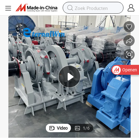
Openen
Video
1
/
6