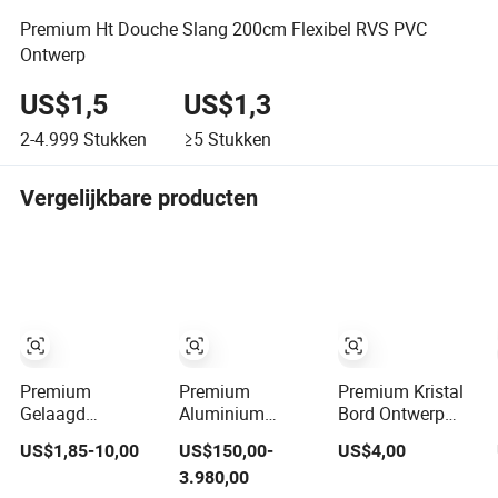
Premium Ht Douche Slang 200cm Flexibel RVS PVC
Ontwerp
US$1,5
US$1,3
2-4.999
Stukken
≥5
Stukken
Vergelijkbare producten
Premium
Premium
Premium Kristal
Gelaagd
Aluminium
Bord Ontwerp
Decoratief Glas
Tentoonstellingsstand
voor een Luxe
US$1,85-10,00
US$150,00-
US$4,00
met Trendy
Ontwerp met Op
Muurervaring
3.980,00
Duidelijk
Maat Gemaakte