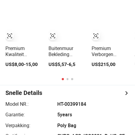
Textuurontwerp
Kenmerken
Premium
Buitenmuur
Premium
Kwaliteit
Bekleding
Verborgen
Douchekamer
Premium PU
Ladder:
US$8,00-15,00
US$5,57-6,5
US$215,00
Glas - Moderne
Steenbekleding
Telescopisch
Ontwerp,
voor Stijlvolle
Ontwerp voor
Aangepaste
Buitenmuren
Zoldertrappen
Specificaties
Ontwerpen
door Maishang
Snelle Details
Model NR.:
HT-00399184
Garantie:
5years
Verpakking:
Poly Bag