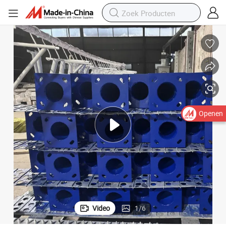
Openen
Video
1
/
6