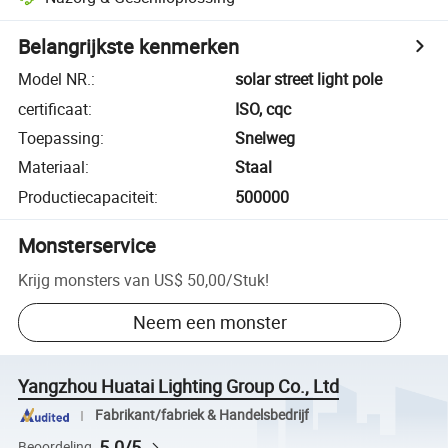
Belangrijkste kenmerken
Model NR.
:
solar street light pole
certificaat
:
ISO, cqc
Toepassing
:
Snelweg
Materiaal
:
Staal
Productiecapaciteit
:
500000
Monsterservice
Krijg monsters van
US$ 50,00
/
Stuk
!
Neem een monster
Yangzhou Huatai Lighting Group Co., Ltd
Fabrikant/fabriek & Handelsbedrijf
5.0/5
Beoordeling