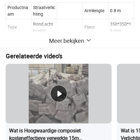
Productna
Straatverlic
Armlengte
0.8 m
am
hting
Rond,acht
350*350*1
Type
Flens
hoekig
6 mm
Meer bekijken
Op de
Q235B
grond
Materiaal
Basisplaat
Staal
gemonteer
Gerelateerde video's
d
Oppervlakt
Thermisch
Hoogte
3-15 m.
ebehandeli
verzinkt
ng
Onderdom
Dikte
1.0 mm
Lassen
pelen-boog
Levenslang
Highway
e
25+ jaar
Gebruik
Street
levensduur
Wat is Hoogwaardige composiet
Wat is 
Gewicht
80 kg
Garantie
20 jaar
kosteneffectieve verwerkte 15m
Verlicht