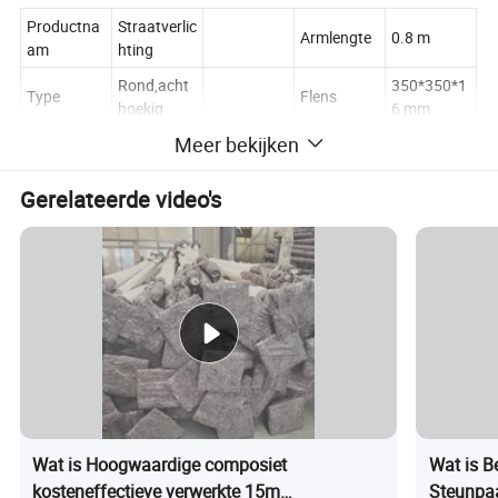
Productna
Straatverlic
Armlengte
0.8 m
am
hting
Rond,acht
350*350*1
Type
Flens
hoekig
6 mm
Meer bekijken
Op de
Q235B
grond
Materiaal
Basisplaat
Staal
gemonteer
Gerelateerde video's
d
Oppervlakt
Thermisch
Hoogte
3-15 m.
ebehandeli
verzinkt
ng
Onderdom
Dikte
1.0 mm
Lassen
pelen-boog
Levenslang
Highway
e
25+ jaar
Gebruik
Street
levensduur
Wat is Hoogwaardige composiet
Wat is 
Gewicht
80 kg
Garantie
20 jaar
kosteneffectieve verwerkte 15m
Steunpaa