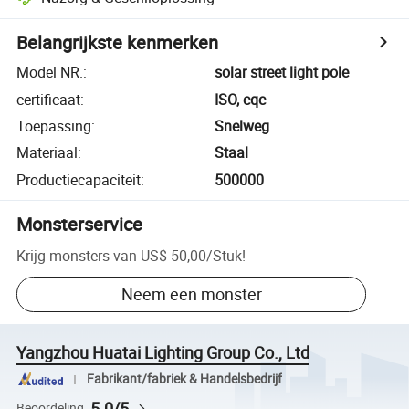
Belangrijkste kenmerken
Model NR.
:
solar street light pole
certificaat
:
ISO, cqc
Toepassing
:
Snelweg
Materiaal
:
Staal
Productiecapaciteit
:
500000
Monsterservice
Krijg monsters van
US$ 50,00
/
Stuk
!
Neem een monster
Yangzhou Huatai Lighting Group Co., Ltd
Fabrikant/fabriek & Handelsbedrijf
5.0/5
Beoordeling