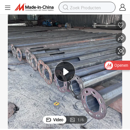
Openen
Video
1
/
6