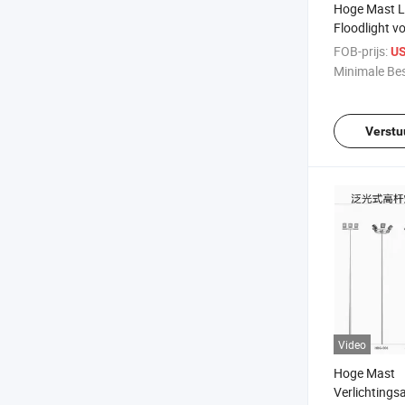
Hoge Mast L
Floodlight v
FOB-prijs:
US
Minimale Bes
Verstu
Video
Hoge Mast
Verlichtings