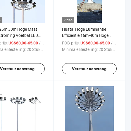
o
Video
25m 30m Hoge Mast
Huatai Hoge Luminantie
troming Voetbal LED
Efficiëntie 15m-40m Hoge
on Verlichting Polen
Mast Polen Licht met
rijs:
/ Stuk
FOB-prijs:
/ Stuk
US$60,00-65,00
US$60,00-65,00
Floodlight
ale Bestelling:
20 Stukken
Minimale Bestelling:
20 Stukken
Verstuur aanvraag
Verstuur aanvraag