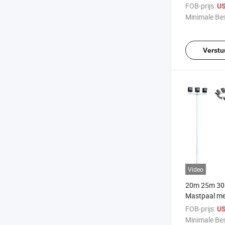
Buitensportfa
FOB-prijs:
US
Minimale Bes
Verstu
Video
20m 25m 30
Mastpaal me
Verlichtings
FOB-prijs:
US
Vierkante Sp
Minimale Bes