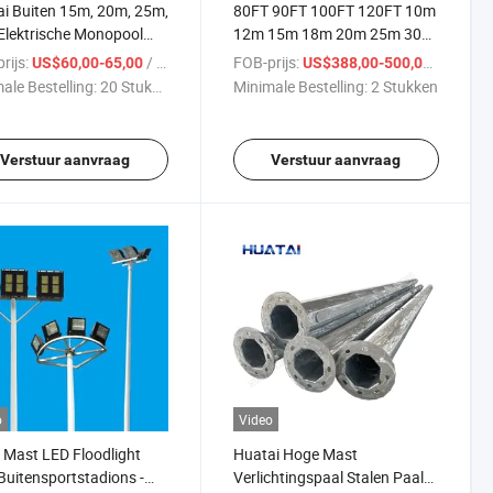
i Buiten 15m, 20m, 25m,
80FT 90FT 100FT 120FT 10m
lektrische Monopool
12m 15m 18m 20m 25m 30m
on Voetbal & Golfveld
Hoge Mast Lichtpaal
rijs:
/ Stuk
FOB-prijs:
/ Stuk
US$60,00-65,00
US$388,00-500,00
ystemen Hoge Mast
ale Bestelling:
20 Stukken
Minimale Bestelling:
2 Stukken
chtingspaal
Verstuur aanvraag
Verstuur aanvraag
o
Video
Mast LED Floodlight
Huatai Hoge Mast
Buitensportstadions -
Verlichtingspaal Stalen Paal