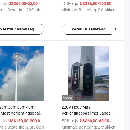
dicht
Te Koop Wereldwijd
rijs:
/ Stuk
FOB-prijs:
/ Stuk
US$60,00-65,00
US$96,00-100,00
ale Bestelling:
20 Stukken
Minimale Bestelling:
2 Stukken
Verstuur aanvraag
Verstuur aanvraag
o
Video
25m 30m 35m 40m
220V Hoge Mast
Mast Verlichtingspaal
Verlichtingspaal met Lange
lektrisch Op- en
Levensduur en
rijs:
/ Stuk
FOB-prijs:
/ Stuk
US$180,00-200,00
US$60,00-65,00
aadsysteem met Lichten
Weerbestendigheid
ale Bestelling:
2 Stukken
Minimale Bestelling:
2 Stukken