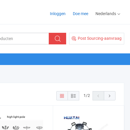
Inloggen
Doe mee
Nederlands
Post Sourcing-aanvraag
1
/
2