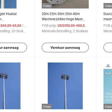
Video
Vide
gen Huatai
20m 25m 30m 35m 40m
Duur
n
Warmverzinkte Hoge Mast
mastv
paal voor
Paal
en ar
/ Stuk
FOB-prijs:
/ Stuk
FOB-p
$60,00-65,00
US$350,00-400,00
ik
telling:
20 Stukken
Minimale Bestelling:
2 Stukken
Minim
ur aanvraag
Verstuur aanvraag
Video
Vide