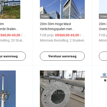
Video
Vide
30m
20m-30m Hoge Mast
20m 
erde Stalen
Verlichtingspalen met
Overs
rlichtingspaal
Hefsystem of Ladder
Stadi
/ Stuk
FOB-prijs:
/ Stuk
FOB-p
$60,00-65,00
US$60,00-65,00
gen
telling:
20 Stukken
Minimale Bestelling:
2 Stukken
Minim
ur aanvraag
Verstuur aanvraag