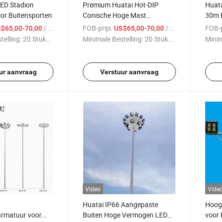
ED Stadion
Premium Huatai Hot-DIP
Huata
oor Buitensporten
Conische Hoge Mast
30m E
Verlichtingsoplossingen
Stadi
/ Stuk
FOB-prijs:
/ Stuk
FOB-p
$65,00-70,00
US$65,00-70,00
Hefs
telling:
20 Stukken
Minimale Bestelling:
20 Stukken
Minim
Verli
ur aanvraag
Verstuur aanvraag
Video
Vide
Huatai IP66 Aangepaste
Hoog 
armatuur voor
Buiten Hoge Vermogen LED
voor 