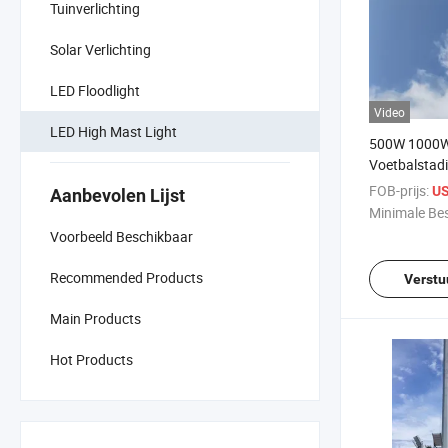
Tuinverlichting
Solar Verlichting
LED Floodlight
Video
LED High Mast Light
500W 1000
Voetbalstad
Tel LED Hoge
FOB-prijs:
US
Aanbevolen Lijst
Minimale Bes
Voorbeeld Beschikbaar
Recommended Products
Verstu
Main Products
Hot Products