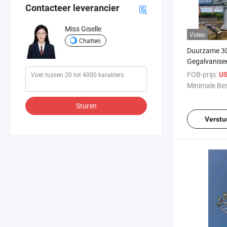
Contacteer leverancier
Miss Giselle
Video
Chatten
Duurzame 
Gegalvanise
Hoogmast Ve
FOB-prijs:
US
voor Snelwe
Minimale Bes
Sturen
Verstu