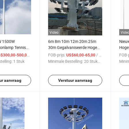
Video
Vide
W 1500W
6m 8m 10m 12m 20m 25m
Nieuw
ionlamp Tennis
30m Gegalvaniseerde Hoge
Hoge 
 Licht Paal
Mast Verlichting
Hoge 
/ Stuk
FOB-prijs:
/ Stuk
FOB-p
$300,00-500,00
US$60,00-65,00
telling:
1 Stuk
Minimale Bestelling:
20 Stukken
Minim
ur aanvraag
Verstuur aanvraag