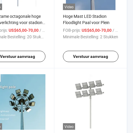
o
Video
zame octagonale hoge
Hoge Mast LED Stadion
erlichting voor stadions
Floodlight Paal voor Plein
ena's
rijs:
/ Stuk
FOB-prijs:
/ Stuk
US$65,00-70,00
US$65,00-70,00
ale Bestelling:
20 Stukken
Minimale Bestelling:
2 Stukken
Verstuur aanvraag
Verstuur aanvraag
o
Video