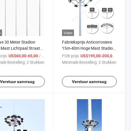
o
Video
e 30 Meter Stadion
Fabrieksprijs Anticorrosieve
Mast Lichtpaal Straat
15m-40m Hoge Mast Stadion
Lichtpaal
Straatlamp Verlichtingspaal
rijs:
/ Stuk
FOB-prijs:
/ Stuk
US$60,00-65,00
US$195,00-200,00
Post
ale Bestelling:
2 Stukken
Minimale Bestelling:
2 Stukken
Verstuur aanvraag
Verstuur aanvraag