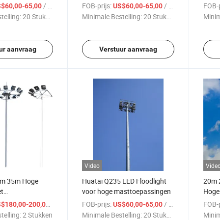
ciliteiten
Hoge Mast Verlichting Prijs
Water
/ Stuk
FOB-prijs:
/ Stuk
FOB-p
$60,00-65,00
US$60,00-65,00
telling:
20 Stukken
Minimale Bestelling:
20 Stukken
Minim
ur aanvraag
Verstuur aanvraag
Video
Vide
m 35m Hoge
Huatai Q235 LED Floodlight
20m 
t
voor hoge masttoepassingen
Hoge 
armaturen voor
met E
/ Stuk
FOB-prijs:
/ Stuk
FOB-p
$180,00-200,00
US$60,00-65,00
ort School
Neerl
telling:
2 Stukken
Minimale Bestelling:
20 Stukken
Minim