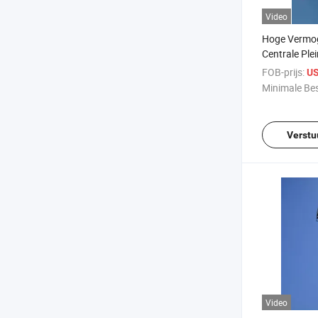
Video
Hoge Vermo
Centrale Plei
Verlichtings
FOB-prijs:
US
Buitengebru
Minimale Bes
Verstu
Video