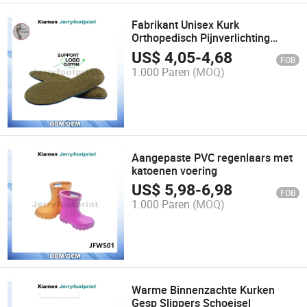
Fabrikant Unisex Kurk
Orthopedisch Pijnverlichting
Platvoet Kurk Boogzolen
US$
4,05
-
4,68
FOB
1.000 Paren
(MOQ)
Aangepaste PVC regenlaars met
katoenen voering
US$
5,98
-
6,98
FOB
1.000 Paren
(MOQ)
Warme Binnenzachte Kurken
Gesp Slippers Schoeisel