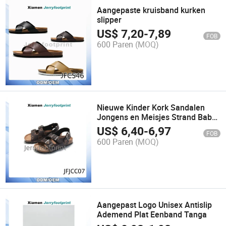
Aangepaste kruisband kurken
slipper
US$
7,20
-
7,89
FOB
600 Paren
(MOQ)
Nieuwe Kinder Kork Sandalen
Jongens en Meisjes Strand Baby
Schoenen
US$
6,40
-
6,97
FOB
600 Paren
(MOQ)
Aangepast Logo Unisex Antislip
Ademend Plat Eenband Tanga