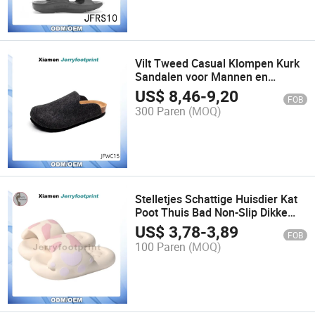
Vilt Tweed Casual Klompen Kurk
Sandalen voor Mannen en
Vrouwen in de Zomer
US$
8,46
-
9,20
FOB
300 Paren
(MOQ)
Stelletjes Schattige Huisdier Kat
Poot Thuis Bad Non-Slip Dikke
Onderkant Slippers in Badkamer
US$
3,78
-
3,89
FOB
100 Paren
(MOQ)