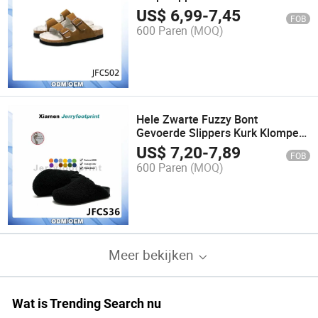
US$
6,99
-
7,45
FOB
600 Paren
(MOQ)
Hele Zwarte Fuzzy Bont
Gevoerde Slippers Kurk Klompen
met Boogondersteuning
US$
7,20
-
7,89
FOB
600 Paren
(MOQ)
Meer bekijken
Wat is Trending Search nu