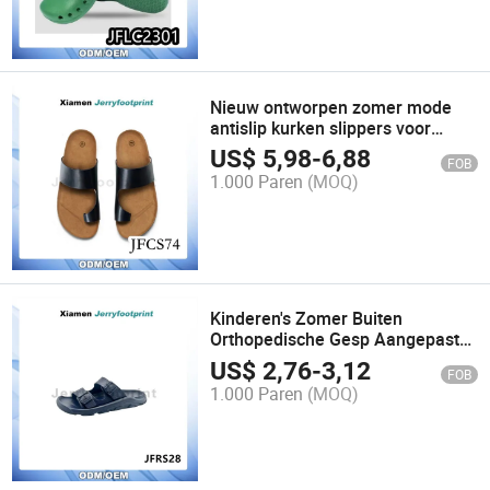
Nieuw ontworpen zomer mode
antislip kurken slippers voor
vrouwen
US$
5,98
-
6,88
FOB
1.000 Paren
(MOQ)
Kinderen's Zomer Buiten
Orthopedische Gesp Aangepaste
Slide Herstel Slippers
US$
2,76
-
3,12
FOB
1.000 Paren
(MOQ)