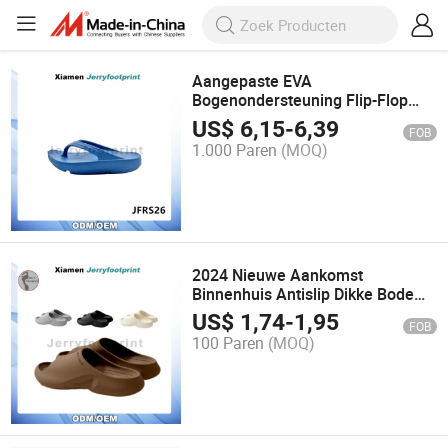
Aangepaste EVA
Bogenondersteuning Flip-Flop
Slipper
US$
6,15
-
6,39
FOB
1.000 Paren
(MOQ)
2024 Nieuwe Aankomst
Binnenhuis Antislip Dikke Bodem
Koppel Slippers
US$
1,74
-
1,95
FOB
100 Paren
(MOQ)