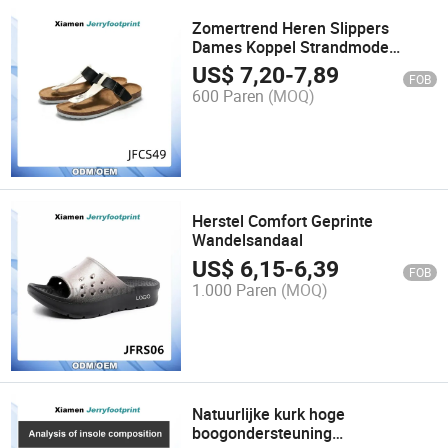
Zomertrend Heren Slippers
Dames Koppel Strandmode
Sandalen Kurken Schoenen
US$
7,20
-
7,89
FOB
600 Paren
(MOQ)
Herstel Comfort Geprinte
Wandelsandaal
US$
6,15
-
6,39
FOB
1.000 Paren
(MOQ)
Natuurlijke kurk hoge
boogondersteuning