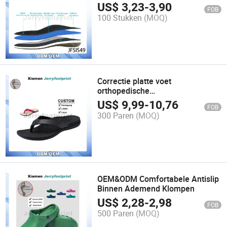
orthopedische inlegzolen kurken
US$
3,23
-
3,90
FOB
schoeninlegzolen voor platte
100 Stukken
(MOQ)
voeten pronatie
Correctie platte voet
orthopedische
boogondersteuning flip-flops voor
US$
9,99
-
10,76
FOB
voetgezondheid
300 Paren
(MOQ)
OEM&ODM Comfortabele Antislip
Binnen Ademend Klompen
US$
2,28
-
2,98
FOB
500 Paren
(MOQ)