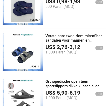
US$
0,98
-
1,98
FOB
500 Paren
(MOQ)
Verstelbare twee-riem microfiber
sandalen voor mannen en
vrouwen orthopedische sandalen
US$
2,76
-
3,12
FOB
verlichting van druk voor
1.000 Paren
(MOQ)
plantaire gezondheid slippers
Orthopedische open teen
sportslippers dikke kussen slide
sandaal
US$
5,90
-
6,19
FOB
1.000 Paren
(MOQ)