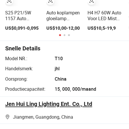
S25 P21/5W
Auto koplampen
H4 H7 60W Auto
1157 Auto
gloeilamp
Voor LED Mist
knipperlichtlamp
6000lm super
Werk Koplamp
US$0,091-0,095
US$10,00-12,00
US$10,5-19,9
Ba15D Dubbele
helder 70W
Gloeilamp
contact auto
dimlicht 9006
motorfiets
Hb4 LED lampen
Snelle Details
Model NR.:
T10
Handelsmerk:
jhl
Oorsprong:
China
Productiecapaciteit:
15, 000, 000/maand
Jen Hui Ling Lighting Ent. Co., Ltd
Jiangmen, Guangdong, China