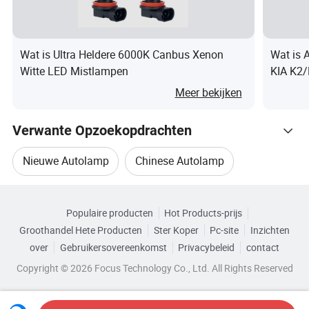
Wat is Ultra Heldere 6000K Canbus Xenon
Wat is 
Witte LED Mistlampen
KIA K2
92201/
Meer bekijken
Verwante Opzoekopdrachten
Nieuwe Autolamp
Chinese Autolamp
Gerelateerde categorieën
Autolampensets
Auto Koplampenlamp
Populaire producten
Hot Products-prijs
Blader door Categorieën
Groothandel Hete Producten
Ster Koper
Pc-site
Inzichten
Auto Koplamp
Autolampenset
over
Gebruikersovereenkomst
Privacybeleid
contact
Copyright © 2026 Focus Technology Co., Ltd. All Rights Reserved