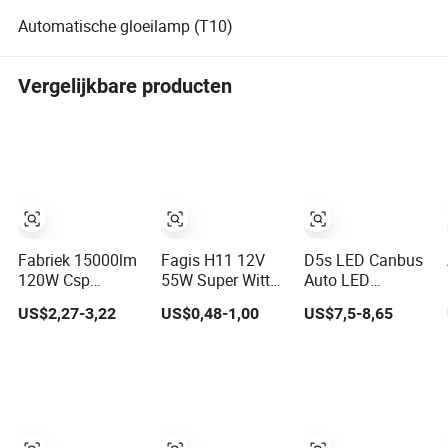
Automatische gloeilamp (T10)
Vergelijkbare producten
Fabriek 15000lm
Fagis H11 12V
D5s LED Canbus
120W Csp
55W Super Witte
Auto LED
M9PRO 9005
Auto Lamp
Koplamp Auto
US$2,27-3,22
US$0,48-1,00
US$7,5-8,65
9006 Auto LED
Halogeen
LED Verlichting
Lamp Bulb
Gloeilamp
D5s LED
Verlichtingslamp
voor Andere Auto
Accessoires