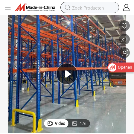
Openen
Video
1
/
6