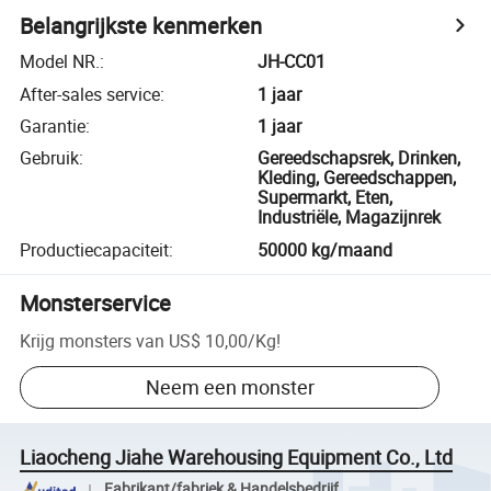
Belangrijkste kenmerken
Model NR.
:
JH-CC01
After-sales service
:
1 jaar
Garantie
:
1 jaar
Gebruik
:
Gereedschapsrek, Drinken,
Kleding, Gereedschappen,
Supermarkt, Eten,
Industriële, Magazijnrek
Productiecapaciteit
:
50000 kg/maand
Monsterservice
Krijg monsters van
US$ 10,00
/
Kg
!
Neem een monster
Liaocheng Jiahe Warehousing Equipment Co., Ltd
Fabrikant/fabriek & Handelsbedrijf