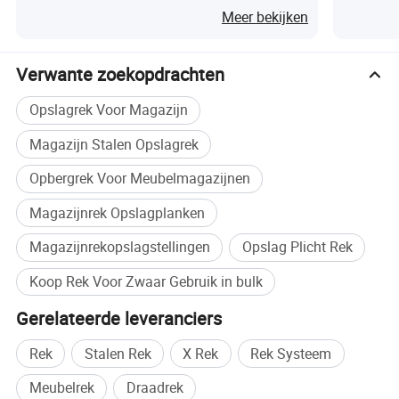
Meer bekijken
CAD-
Ontwerp
tekeningspecialist
Verwante zoekopdrachten
Oppervlaktebeha
Poedercoating
ndeling
Opslagrek Voor Magazijn
Corrosiebescherm
Functie
Magazijn Stalen Opslagrek
ing
Opbergrek Voor Meubelmagazijnen
Knock-down
structuur,
Magazijnrek Opslagplanken
Structuur en
eenvoudig in
Structuur
specificaties
elkaar zetten,
Magazijnrekopslagstellingen
Opslag Plicht Rek
handig voor
Koop Rek Voor Zwaar Gebruik in bulk
levering
Gerelateerde leveranciers
Mobiliteit
Instelbaar
Aangepast
Rek
Stalen Rek
X Rek
Rek Systeem
(speciale
Meubelrek
Draadrek
formaten zijn ook