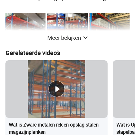
Meer bekijken
Gerelateerde video's
Opslagrekken
Basisinformatie
Productnaam
voor magazijnen
Racking op
Type
meerdere niveaus
Opslag en omzet
Gebruik
van vracht
Hoogwaardig
Materiaal en
Wat is Zware metalen rek en opslag stalen
Wat is O
Materiaal
staal
ontwerp
magazijnplanken
stapelba
Q235B/Q355