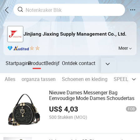
Jinjiang Jiaxing Supply Management Co., Ltd.
Meer
Startpagina
Product
Bedrijf
Ontdek
contact
Alles
organza tassen
Schoenen en kleding
SPEELGOE
Nieuwe Dames Messenger Bag
Eenvoudige Mode Dames Schoudertas
US$
4,03
FOB
500 Stukken
(MOQ)