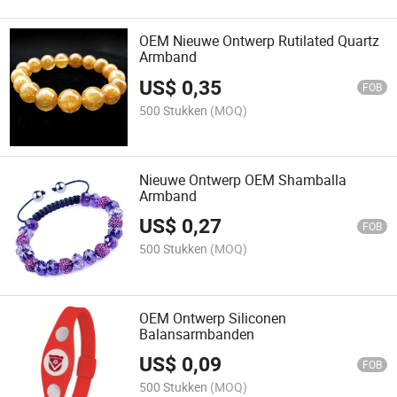
OEM Nieuwe Ontwerp Rutilated Quartz
Armband
US$
0,35
FOB
500 Stukken
(MOQ)
Nieuwe Ontwerp OEM Shamballa
Armband
US$
0,27
FOB
500 Stukken
(MOQ)
OEM Ontwerp Siliconen
Balansarmbanden
US$
0,09
FOB
500 Stukken
(MOQ)