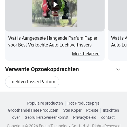
kaneel
Aloe
ust
n
bessen
app
Kokosn
Koffie
Lavendel
Bamboe
Perzik
Bl
oot
Bloeme
Chocolad
Wat is Aangepaste Hangende Parfum Papier
Wat is 
Citroen
Lelie
Munt
Pi
n
e
voor Best Verkochte Auto Luchtverfrissers
Auto Lu
voor T
Meer bekijken
Witte
Sandaa
Zo
musku
Gardenia
Roos
Oranje
lhout
n
Verwante Opzoekopdrachten
s
Nieuwe
Luchtverfrisser Parfum
Freesia
Citrus
Lotus
Aardbei
Ker
auto
Gerelateerde categorieën
Auto Luchtverfrisser Parfum
Groene
Lav
Populaire producten
Hot Products-prijs
Blader door Categorieën
Crispline
Bamboe
thee
Bosbes
Oceaan
&ro
Groothandel Hete Producten
Ster Koper
Pc-site
Inzichten
Autoluchtverfrisser Accessoires
n&Liliel
&Lotus
en
n
over
Gebruikersovereenkomst
Privacybeleid
contact
Jasmine
Copyright © 2026 Focus Technology Co., Ltd. All Rights Reserved