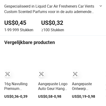
Gespecialiseerd in Liquid Car Air Fresheners Car Vents
Custom Scented Parfums voor in de auto ademende
filmpperfums (JSD-F0034)
US$0,45
US$0,32
1-99.999
Stukken
≥100
Stukken
Vergelijkbare producten
16g Navulling
Aangepaste Logo
Aangepaste
Premium
Auto Geur Hanger
Ontwerp
Hangende Gel
Geur Perfecte
Fabrieksprijs
US$0,36-0,39
US$0,58-0,98
US$0,19-0,98
Auto Parfum
Opening Souvenir
Hangende
Verse Bloemen
Beste Auto
Essentiële Olie