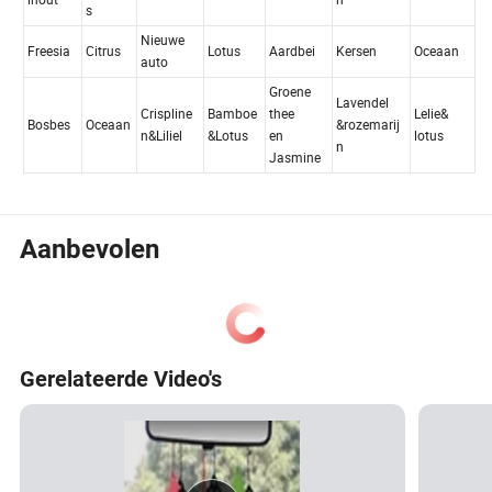
Aanbevolen
Gerelateerde Video's
Doorgel
Jasmij
Zeer
Gr