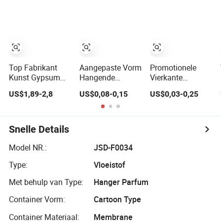
Perzik Jasmijn
Parfum
Diffuser Auto
Geuren
Luchtverfrisser
Papierkaart
Luchtverfrisser
Parfum
Top Fabrikant
Aangepaste Vorm
Promotionele
Kunst Gypsum
Hangende
Vierkante
Hangende Auto
Papieren Auto
Hangende Auto
US$1,89-2,8
US$0,08-0,15
US$0,03-0,25
Luchtverfrisser
Geur Wholesale
Luchtverfrisser
Parfum
Luchtverfrissers
Aangepaste Auto
Aangepaste Auto
Parfums
Parfum
Snelle Details
Model NR.:
JSD-F0034
Type:
Vloeistof
Met behulp van Type:
Hanger Parfum
Container Vorm:
Cartoon Type
Container Materiaal:
Membrane