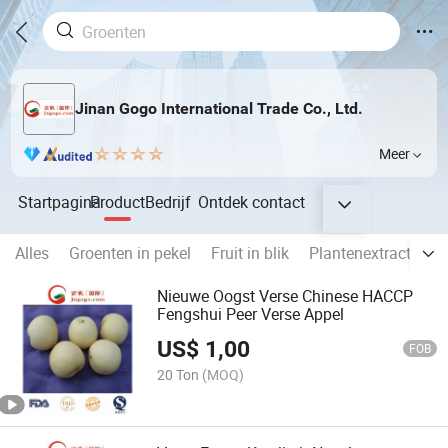
Jinan Gogo International Trade Co., Ltd.
Meer
Startpagina
Product
Bedrijf
Ontdek
contact
Alles
Groenten in pekel
Fruit in blik
Plantenextract
Vo
Nieuwe Oogst Verse Chinese HACCP
Fengshui Peer Verse Appel
US$
1,00
FOB
20 Ton
(MOQ)