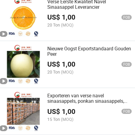
Verse Eerste Kwaliteit Navel
Sinaasappel Leverancier
US$
1,00
FOB
20 Ton
(MOQ)
Nieuwe Oogst Exportstandaard Gouden
Peer
US$
1,00
FOB
20 Ton
(MOQ)
Exporteren van verse navel
sinaasappels, ponkan sinaasappels,
lukan sinaasappels citrus (S M L)
US$
1,00
FOB
15 Ton
(MOQ)