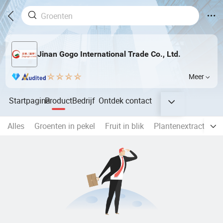
Jinan Gogo International Trade Co., Ltd.
Meer
Startpagina
Product
Bedrijf
Ontdek
contact
Alles
Groenten in pekel
Fruit in blik
Plantenextract
Vo