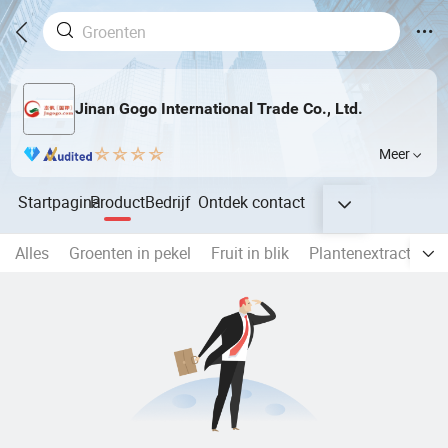
Jinan Gogo International Trade Co., Ltd.
Meer
Startpagina
Product
Bedrijf
Ontdek
contact
Alles
Groenten in pekel
Fruit in blik
Plantenextract
Vo