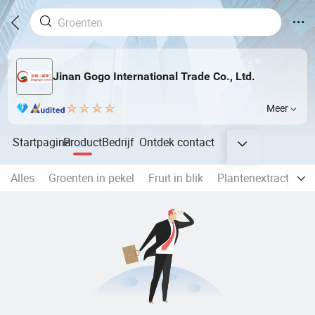
Jinan Gogo International Trade Co., Ltd.
Meer
Startpagina
Product
Bedrijf
Ontdek
contact
Alles
Groenten in pekel
Fruit in blik
Plantenextract
Vo