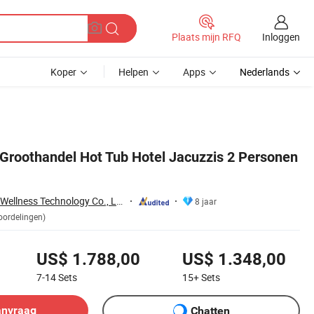
Inloggen
Plaats mijn RFQ
Koper
Helpen
Apps
Nederlands
roothandel Hot Tub Hotel Jacuzzis 2 Personen
Guangzhou Joyee Wellness Technology Co., Ltd.
8 jaar
oordelingen)
US$ 1.788,00
US$ 1.348,00
7-14
Sets
15+
Sets
anvraag
Chatten