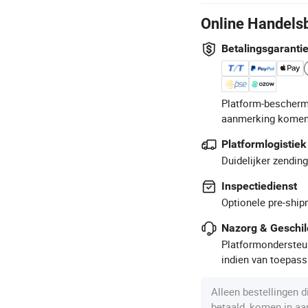
Online Handels
Betalingsgaranti
Platform-bescherm
aanmerking komen
Platformlogistiek
Duidelijker zendin
Inspectiedienst
Optionele pre-ship
Nazorg & Geschil
Platformondersteun
indien van toepass
Alleen bestellingen 
betaald, komen in a