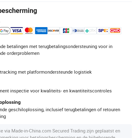
bescherming
e
de betalingen met terugbetalingsondersteuning voor in
de orderproblemen
gtracking met platformondersteunde logistiek
ment inspectie voor kwaliteits- en kwantiteitscontroles
oplossing
de geschiloplossing, inclusief terugbetalingen of retouren
ing
die via Made-in-China.com Secured Trading zijn geplaatst en
anmerking voor betalingsbescherming en de bijbehorende