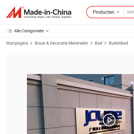
Producten
Alle Categorieën
Startpagina
Bouw & Decoratie Materialen
Bad
Buitenbad
Productafbeeldingen van Joyee Goedkope Groothandel Hot Tub Hotel