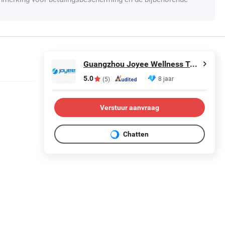
Guangzhou Joyee Wellness Technology Co., Ltd.
5.0
8 jaar
(5)
Verstuur aanvraag
Chatten