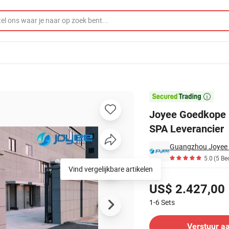
 Jacuzzis 2 Personen SPA Leverancier

Joyee Goedkope G
SPA Leverancier
5.0
(5 Be
Vind vergelijkbare artikelen
Prijzen
US$ 2.427,00
1-6
Sets
Contacteer leverancier
Verstuur a