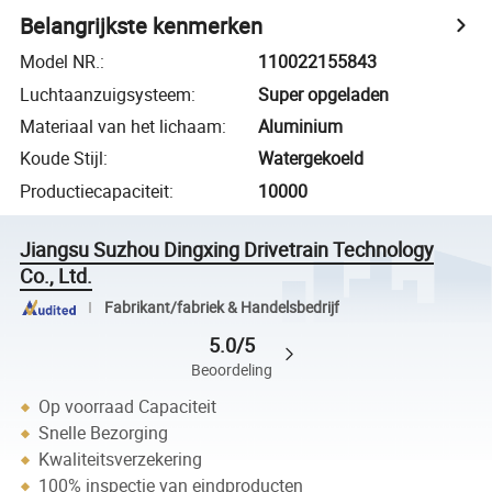
Belangrijkste kenmerken
Model NR.
:
110022155843
Luchtaanzuigsysteem
:
Super opgeladen
Materiaal van het lichaam
:
Aluminium
Koude Stijl
:
Watergekoeld
Productiecapaciteit
:
10000
Jiangsu Suzhou Dingxing Drivetrain Technology
Co., Ltd.
Fabrikant/fabriek & Handelsbedrijf
5.0/5
Beoordeling
Op voorraad Capaciteit
Snelle Bezorging
Kwaliteitsverzekering
100% inspectie van eindproducten