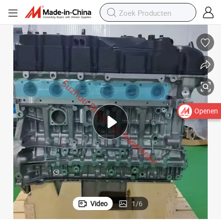
Openen
Video
1
/
6