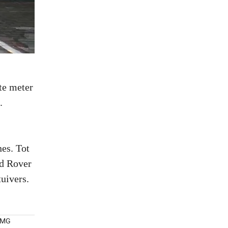
te meter
.
es. Tot
nd Rover
uivers.
0 MG