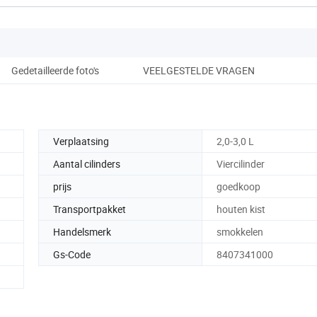
Gedetailleerde foto's
VEELGESTELDE VRAGEN
Verplaatsing
2,0-3,0 L
Aantal cilinders
Viercilinder
prijs
goedkoop
Transportpakket
houten kist
Handelsmerk
smokkelen
Gs-Code
8407341000