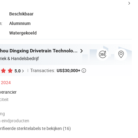
Beschikbaar
m:
Aluminium
Watergekoeld
Jiangsu Suzhou Dingxing Drivetrain Technology Co., Ltd.
riek & Handelsbedrijf
Transacties:
US$30,000+
5.0

s 2024
verancier
iteit
ing
n eindproducten
ifieerde sterktelabels te bekijken (16)