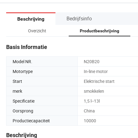
Bedrijfsinfo
Beschrijving
Overzicht
Productbeschrijving
Basis Informatie
Model NR.
N20B20
Motortype
In-line motor
Start
Elektrische start
merk
smokkelen
Specificatie
1,5 l--13l
Oorsprong
China
Productiecapaciteit
10000
Beschrijving