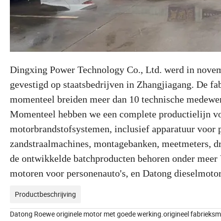
Dingxing Power Technology Co., Ltd. werd in novem
gevestigd op staatsbedrijven in Zhangjiagang. De fa
momenteel breiden meer dan 10 technische medewerker
Momenteel hebben we een complete productielijn v
motorbrandstofsystemen, inclusief apparatuur voor p
zandstraalmachines, montagebanken, meetmeters, dr
de ontwikkelde batchproducten behoren onder meer 
motoren voor personenauto's, en Datong dieselmoto
Productbeschrijving
Datong Roewe originele motor met goede werking.origineel fabriek