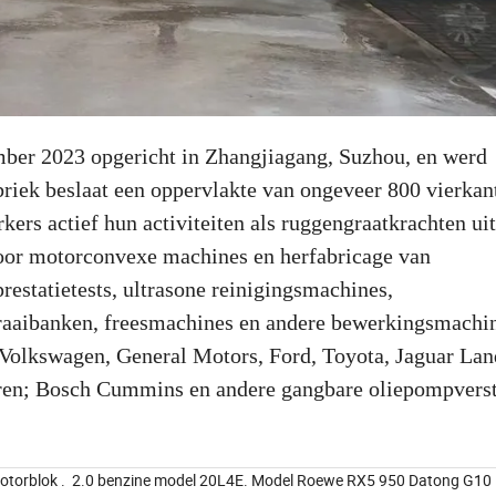
ber 2023 opgericht in Zhangjiagang, Suzhou, en werd
briek beslaat een oppervlakte van ongeveer 800 vierkan
s actief hun activiteiten als ruggengraatkrachten uit
oor motorconvexe machines en herfabricage van
restatietests, ultrasone reinigingsmachines,
aaibanken, freesmachines en andere bewerkingsmachin
Volkswagen, General Motors, Ford, Toyota, Jaguar La
ren; Bosch Cummins en andere gangbare oliepompverst
smotorblok . 2.0 benzine model 20L4E. Model Roewe RX5 950 Datong G1