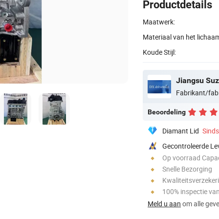
Productdetails
Maatwerk:
Materiaal van het lichaa
Koude Stijl:
Fabrikant/fab
Beoordeling
Diamant Lid
Sind
Gecontroleerde Le
Op voorraad Capac
Snelle Bezorging
Kwaliteitsverzeker
100% inspectie va
Meld u aan
om alle gever