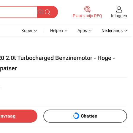
Inloggen
Plaats mijn RFQ
Koper
Helpen
Apps
Nederlands
 2.0t Turbocharged Benzinemotor - Hoge -
tpatser
0
anvraag
Chatten