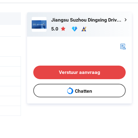
Jiangsu Suzhou Dingxing Drivetrain Technology Co., Ltd.
5.0
Verstuur aanvraag
Chatten