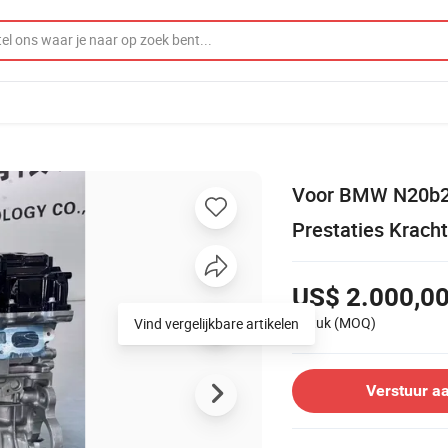
Voor BMW N20b20
Prestaties Krach
US$ 2.000,0
1 Stuk
(MOQ)
Verstuur a