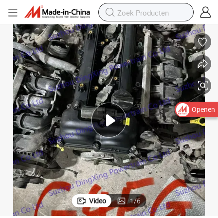
Openen
Video
1
/
6