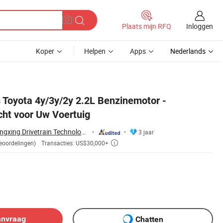
Inloggen
Plaats mijn RFQ
Koper
Helpen
Apps
Nederlands
s Toyota 4y/3y/2y 2.2L Benzinemotor -
ht voor Uw Voertuig
Jiangsu Suzhou Dingxing Drivetrain Technology Co., Ltd.
3 jaar
Transacties: US$30,000+
eoordelingen)

anvraag
Chatten