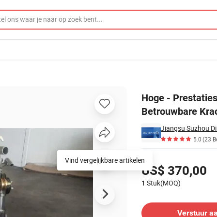
nzinemotor - Betrouwbare Kracht voor Uw Voertuig
Hoge - Prestatie
Betrouwbare Krac
5.0
(23 B
Prijzen
Vind vergelijkbare artikelen
US$ 370,00
1 Stuk(MOQ)
Contacteer leverancier
Verstuur a