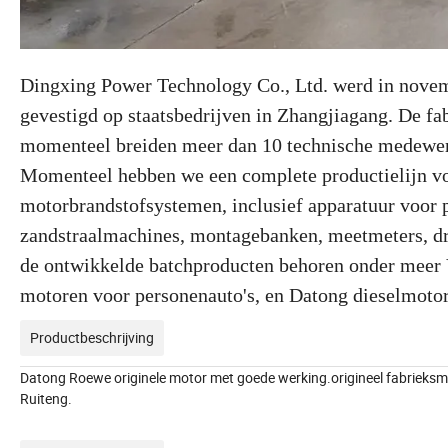
Dingxing Power Technology Co., Ltd. werd in novem
gevestigd op staatsbedrijven in Zhangjiagang. De fa
momenteel breiden meer dan 10 technische medewerker
Momenteel hebben we een complete productielijn v
motorbrandstofsystemen, inclusief apparatuur voor p
zandstraalmachines, montagebanken, meetmeters, dr
de ontwikkelde batchproducten behoren onder meer 
motoren voor personenauto's, en Datong dieselmoto
Productbeschrijving
Datong Roewe originele motor met goede werking.origineel fabriek
Ruiteng.