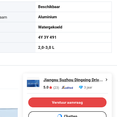
Beschikbaar
haam
Aluminium
Watergekoeld
4Y 3Y 491
2,0-3,0 L
Jiangsu Suzhou Dingxing Drivetrain Technology Co., Ltd.
5.0
3 jaar
(23)
Verstuur aanvraag
Chatten