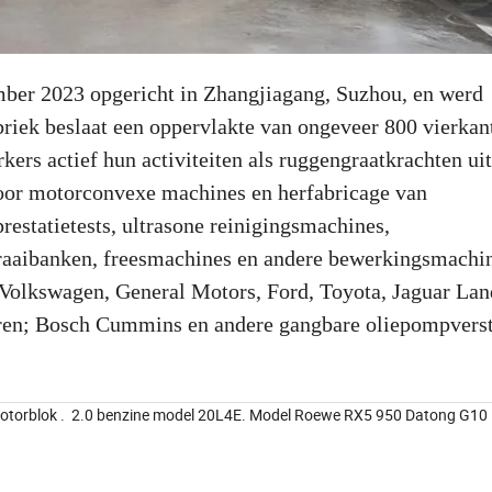
ber 2023 opgericht in Zhangjiagang, Suzhou, en werd
briek beslaat een oppervlakte van ongeveer 800 vierkan
s actief hun activiteiten als ruggengraatkrachten uit
oor motorconvexe machines en herfabricage van
restatietests, ultrasone reinigingsmachines,
aaibanken, freesmachines en andere bewerkingsmachin
Volkswagen, General Motors, Ford, Toyota, Jaguar La
ren; Bosch Cummins en andere gangbare oliepompverst
smotorblok . 2.0 benzine model 20L4E. Model Roewe RX5 950 Datong G1