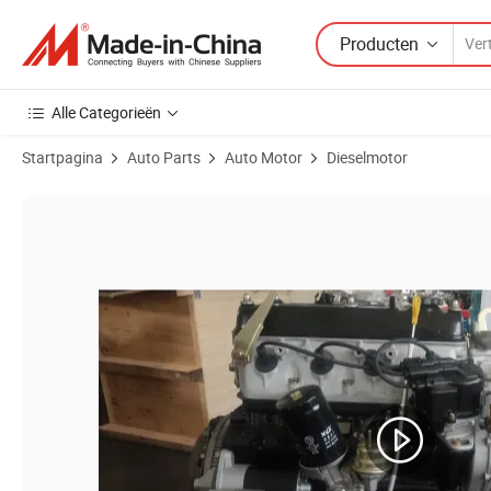
Producten
Alle Categorieën
Startpagina
Auto Parts
Auto Motor
Dieselmotor
Productafbeeldingen van Hoge - Prestaties Toyota 4y/3y/2y 2.2L Be