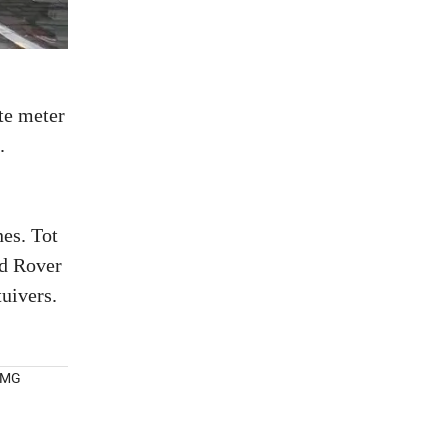
te meter
.
es. Tot
nd Rover
uivers.
0 MG