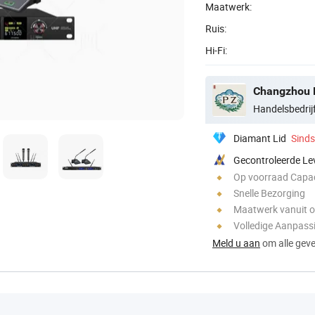
Maatwerk:
Ruis:
Hi-Fi:
Changzhou P
Handelsbedrij
Diamant Lid
Sind
Gecontroleerde Le
Op voorraad Capac
Snelle Bezorging
Maatwerk vanuit 
Volledige Aanpass
Meld u aan
om alle gever