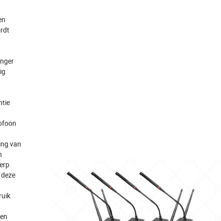
en
rdt
anger
ig
ntie
ofoon
ing van
n
werp
 deze
ruik
den