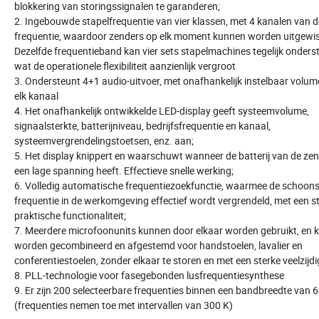
blokkering van storingssignalen te garanderen;
2. Ingebouwde stapelfrequentie van vier klassen, met 4 kanalen van d
frequentie, waardoor zenders op elk moment kunnen worden uitgewis
Dezelfde frequentieband kan vier sets stapelmachines tegelijk onders
wat de operationele flexibiliteit aanzienlijk vergroot
3. Ondersteunt 4+1 audio-uitvoer, met onafhankelijk instelbaar volum
elk kanaal
4. Het onafhankelijk ontwikkelde LED-display geeft systeemvolume,
signaalsterkte, batterijniveau, bedrijfsfrequentie en kanaal,
systeemvergrendelingstoetsen, enz. aan;
5. Het display knippert en waarschuwt wanneer de batterij van de ze
een lage spanning heeft. Effectieve snelle werking;
6. Volledig automatische frequentiezoekfunctie, waarmee de schoon
frequentie in de werkomgeving effectief wordt vergrendeld, met een s
praktische functionaliteit;
7. Meerdere microfoonunits kunnen door elkaar worden gebruikt, en
worden gecombineerd en afgestemd voor handstoelen, lavalier en
conferentiestoelen, zonder elkaar te storen en met een sterke veelzijdi
8. PLL-technologie voor fasegebonden lusfrequentiesynthese
9. Er zijn 200 selecteerbare frequenties binnen een bandbreedte van
(frequenties nemen toe met intervallen van 300 K)