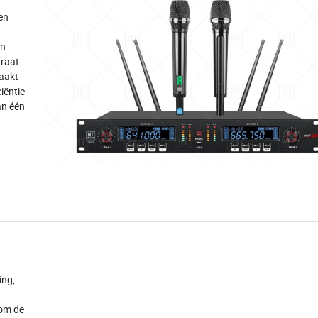
en
en
araat
aakt
iëntie
an één
ing,
 om de