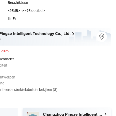
Beschikbaar
<95dB> -> <95 decibel>
Hi-Fi
ingze Intelligent Technology Co., Ltd.
f
s 2025
verancier
iteit
ontwerpen
ing
ifieerde sterktelabels te bekijken (8)
Changzhou Pingze Intelligent Technology Co., Ltd.