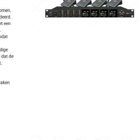
komen,
deerd.
et een
.
odat
dige
 dat de
,
raken