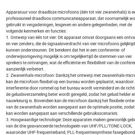
Apparatuur voor draadloze microfoons (één tot vier zwanenhals) is e
professioneel draadloos communicatieapparaat, dat voornamelijk wo
gebruikt in vergaderingen, lesgeven en andere gelegenheden, met de
volgende kenmerken en functies:
1. Ontwerp van één tot vier: Dit apparaat omvat doorgaans een ontv
en vier zenders, die de signaaloverdracht van vier microfoons gelijktijd
kunnen ondersteunen. Dit betekent dat het in een conferentie- of
onderwijsomgeving mogelijk is om tegelijkertijd de stemmen van vier
sprekers te ontvangen, wat de efficiëntie en flexibiliteit van de confere
aanzienlijk verbetert.
2. Zwanenhals-microfoon: Dankzij het ontwerp met zwanenhals-micr
kan de microfoon flexibel op een bureau worden geplaatst, waardoor
interferentie door rommel op het bureau wordt verminderd en de richt
de geluidsverzameling beter wordt geregeld, zodat het geluid helder e
nauwkeurig is. Bovendien kan de microfoon dankzij het flexibele ont
van de zwanenhals worden aangepast aan de optimale positie, zodat
kan worden aangepast aan verschillende gebruiksscenario's.
3. Hoogwaardige technologie: Deze apparaten maken gewoonlijk geb
van de drie geavanceerde technologieën van UHF/PLL/TONE-LOCK,
waaronder UHF-frequentieband, PLL-frequentiesynthese fasegebon