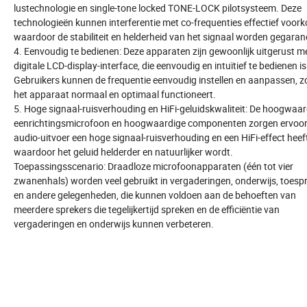
lustechnologie en single-tone locked TONE-LOCK pilotsysteem. Deze
technologieën kunnen interferentie met co-frequenties effectief voor
waardoor de stabiliteit en helderheid van het signaal worden gegaran
4. Eenvoudig te bedienen: Deze apparaten zijn gewoonlijk uitgerust m
digitale LCD-display-interface, die eenvoudig en intuïtief te bedienen is
Gebruikers kunnen de frequentie eenvoudig instellen en aanpassen, z
het apparaat normaal en optimaal functioneert.
5. Hoge signaal-ruisverhouding en HiFi-geluidskwaliteit: De hoogwaar
eenrichtingsmicrofoon en hoogwaardige componenten zorgen ervoor
audio-uitvoer een hoge signaal-ruisverhouding en een HiFi-effect heeft
waardoor het geluid helderder en natuurlijker wordt.
Toepassingsscenario: Draadloze microfoonapparaten (één tot vier
zwanenhals) worden veel gebruikt in vergaderingen, onderwijs, toesp
en andere gelegenheden, die kunnen voldoen aan de behoeften van
meerdere sprekers die tegelijkertijd spreken en de efficiëntie van
vergaderingen en onderwijs kunnen verbeteren.