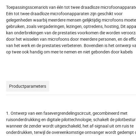
Toepassingsscenario's van één tot twee draadloze microfoonapparat
Eén tot twee draadloze microfoonapparaten zijn geschikt voor
gelegenheden waarbij meerdere mensen gelijktijdig microfoons moet
gebruiken, zoals vergaderingen, lezingen, optredens, hosting, Dit app
kan onderbrekingen van de prestaties voorkomen die worden veroorz
door het wisselen van microfoons door meerdere personen, en de effic
van het werk en de prestaties verbeteren. Bovendien is het ontwerp v
op twee ook handig om mee te nemen en niet gebonden door kabels
Productparameters
1. Ontwerp van een fasevergrendelingscircuit, gecombineerd met
ruisonderdrukking en digitale pilottechnologie, schakelt de pilotbestur
wanneer de zender wordt uitgeschakeld, het af-signaal uit om ruis te
onderdrukken, terwijl de overeenkomstige ontvanger wordt gedempt