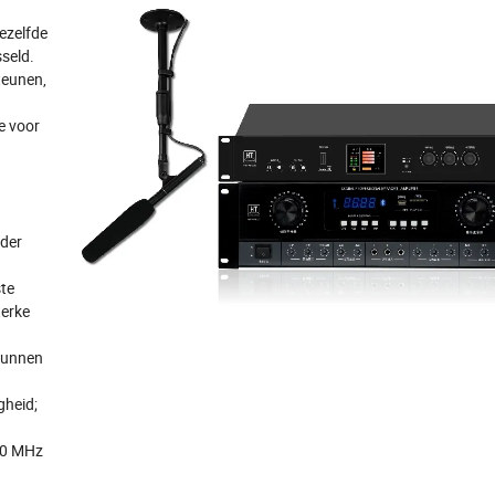
ezelfde
seld.
teunen,
e voor
nder
ste
terke
 kunnen
gheid;
 60 MHz