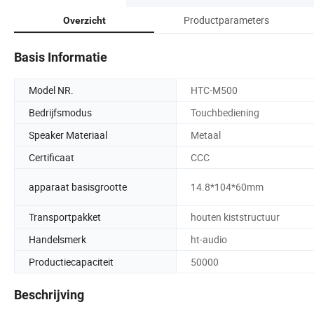
Productparameters
Overzicht
Basis Informatie
Model NR.
HTC-M500
Bedrijfsmodus
Touchbediening
Speaker Materiaal
Metaal
Certificaat
CCC
apparaat basisgrootte
14.8*104*60mm
Transportpakket
houten kiststructuur
Handelsmerk
ht-audio
Productiecapaciteit
50000
Beschrijving