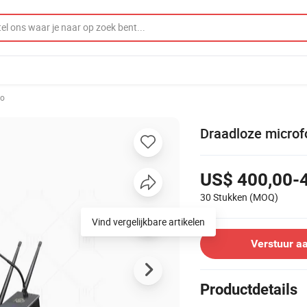
io
Draadloze microfo
US$ 400,00-
30 Stukken
(MOQ)
Verstuur a
Productdetails