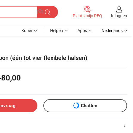
Inloggen
Plaats mijn RFQ
Koper
Helpen
Apps
Nederlands
on (één tot vier flexibele halsen)
480,00
anvraag
Chatten