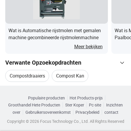
Wat is Automatische rijstmolen met gemalen
Wat is 
machine gecombineerde rijstmolenmachine
Paalboo
Versnel
Meer bekijken
Verwante Opzoekopdrachten
Compostdraaiers
Compost Kan
Gerelateerde categorieën
Voedselcompost
Draaibank
Populaire producten
Hot Products-prijs
Blader door Categorieën
Groothandel Hete Producten
Ster Koper
Pc-site
Inzichten
Organische Compostmachine
over
Gebruikersovereenkomst
Privacybeleid
contact
Copyright © 2026 Focus Technology Co., Ltd. All Rights Reserved
Compost Organische Meststofmachine