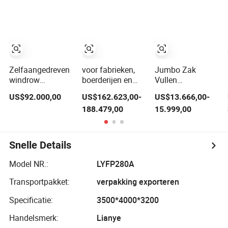
Maakmachine
houtsnippers,
Meststof
zeefmachine voor
Granulator
mest en compost
Machine Prijs
Zelfaangedreven
voor fabrieken,
Jumbo Zak
windrow
boerderijen en
Vullen
paddenstoel
andere nieuwe
Verpakkingsschalen
US$92.000,00
US$162.623,00-
US$13.666,00-
organische
productiecompostmachines
Fabrikant
188.479,00
15.999,00
meststof
in 2024 grote
Houtskool Graan
compostmachine
capaciteit
Zout Mest
met een
mestcomposttank
Compost Ton Zak
werkbreedte van
Wegen
Snelle Details
3m
Verpakkingsmachin
Model NR.:
LYFP280A
Transportpakket:
verpakking exporteren
Specificatie:
3500*4000*3200
Handelsmerk:
Lianye