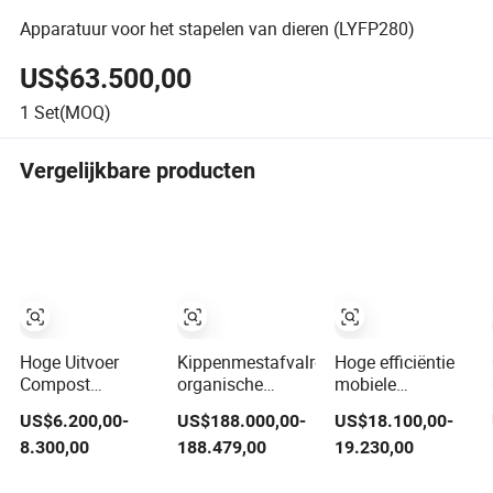
Apparatuur voor het stapelen van dieren (LYFP280)
US$63.500,00
1
Set(MOQ)
Vergelijkbare producten
Hoge Uitvoer
Kippenmestafvalrecyclingcompostmach
Hoge efficiëntie
Compost
organische
mobiele
Granuleermachine
meststofapparatuur
zandrotor
US$6.200,00-
US$188.000,00-
US$18.100,00-
Organische
compostmaker
trommel sorteer
8.300,00
188.479,00
19.230,00
Korrelige
machine
machine voor
Meststof
grind, aarde,