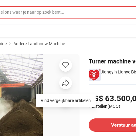
ine
Andere Landbouw Machine
 en Koe Dung
Turner machine v
Jiangyin Lianye Bi
Prijzen
US$ 63.500,
Vind vergelijkbare artikelen
1 instellen(MOQ)
Contacteer leverancier
Verstuur a