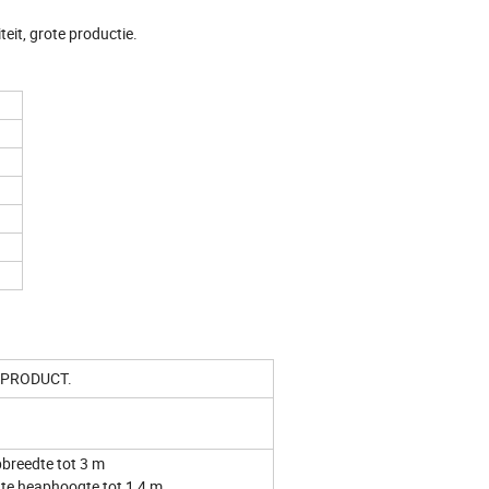
eit, grote productie.
 PRODUCT.
breedte tot 3 m
te heaphoogte tot 1,4 m