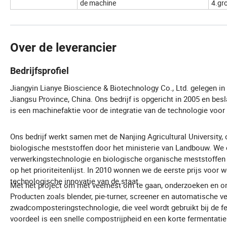
de machine
4.gro
Over de leverancier
Bedrijfsprofiel
Jiangyin Lianye Bioscience & Biotechnology Co., Ltd. gelegen in
Jiangsu Province, China. Ons bedrijf is opgericht in 2005 en besl
is een machinefaktie voor de integratie van de technologie voor 
Ons bedrijf werkt samen met de Nanjing Agricultural University,
biologische meststoffen door het ministerie van Landbouw. We 
verwerkingstechnologie en biologische organische meststoffen
op het prioriteitenlijst. In 2010 wonnen we de eerste prijs voor
technologische innovatie van de staat.
Met het project om met veemest om te gaan, onderzoeken en on
Producten zoals blender, pie-turner, screener en automatische 
zwadcomposteringstechnologie, die veel wordt gebruikt bij de fe
voordeel is een snelle compostrijpheid en een korte fermentatie