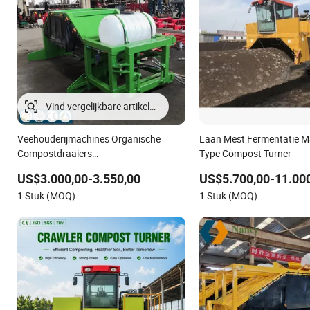
Veehouderijmachines Organische
Laan Mest Fermentatie M
Compostdraaiers
Type Compost Turner
Compostverspreiders
US$3.000,00-3.550,00
US$5.700,00-11.00
Compostcontainer
1 Stuk (MOQ)
1 Stuk (MOQ)
Voedselcompostmachine
Thuiscompostmachine
Kunstmestmachine Composttoilet