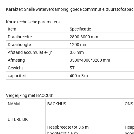
Karakter: Snelle waterverdamping, goede comminutie, zuurstofcapacit
Korte technische parameters:
Item
Specificatie
Draaibreedte
2800-3000 mm
Draaihoogte
1200 mm
Afstand accumulatie-lijn
0.6 mm
Afmeting
3500*4000*3200 mm
Gewicht
5T
capaciteit
400 m3/u
Vergelijking met BACCUS:
NAAM
BACKHUS
ONS
UITERLIJK
Heapbreedte tot 3,6 m
Heap
hoogte tot 1,6 m
hoog