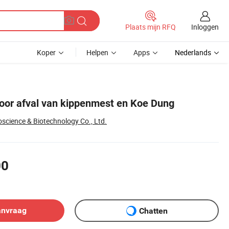
Inloggen
Plaats mijn RFQ
Koper
Helpen
Apps
Nederlands
oor afval van kippenmest en Koe Dung
oscience & Biotechnology Co., Ltd.
00
anvraag
Chatten