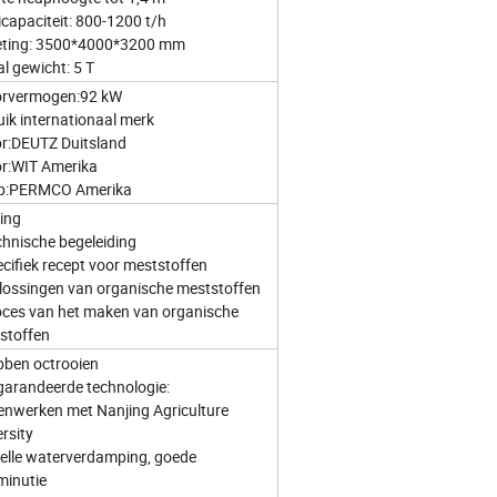
icapaciteit: 800-1200 t/h
ting: 3500*4000*3200 mm
l gewicht: 5 T
rvermogen:92 kW
uik internationaal merk
r:DEUTZ Duitsland
r:WIT Amerika
p:PERMCO Amerika
ning
chnische begeleiding
ecifiek recept voor meststoffen
lossingen van organische meststoffen
oces van het maken van organische
stoffen
bben octrooien
garandeerde technologie:
nwerken met Nanjing Agriculture
rsity
nelle waterverdamping, goede
inutie