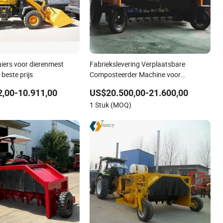
ers voor dierenmest
Fabriekslevering Verplaatsbare
 beste prijs
Composteerder Machine voor
Organische Meststof Materiaal
,00-10.911,00
US$20.500,00-21.600,00
Compost
)
1 Stuk (MOQ)