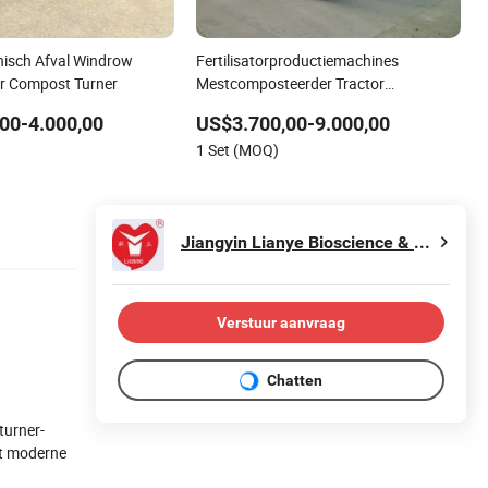
nisch Afval Windrow
Fertilisatorproductiemachines
or Compost Turner
Mestcomposteerder Tractor
gemonteerde composteerder
00-4.000,00
US$3.700,00-9.000,00
Organische mestcompostmachine
1 Set (MOQ)
Jiangyin Lianye Bioscience & Biotechnology Co., Ltd.
Verstuur aanvraag
Chatten
turner-
et moderne