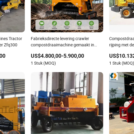
ines Tractor
Fabrieksdirecte levering crawler
Compostdraai
er Zfq300
compostdraaimachine gemaakt in
rijping met de
China
00
US$4.800,00-5.900,00
US$10.132
1 Stuk (MOQ)
1 Stuk (MOQ