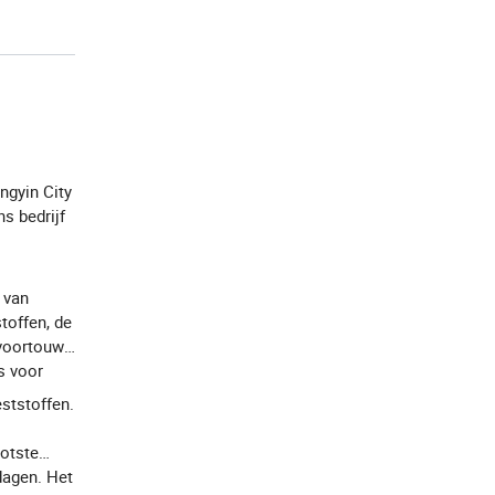
ngyin City
ns bedrijf
 van
toffen, de
 voortouw
s voor
ststoffen.
ootste
dagen. Het