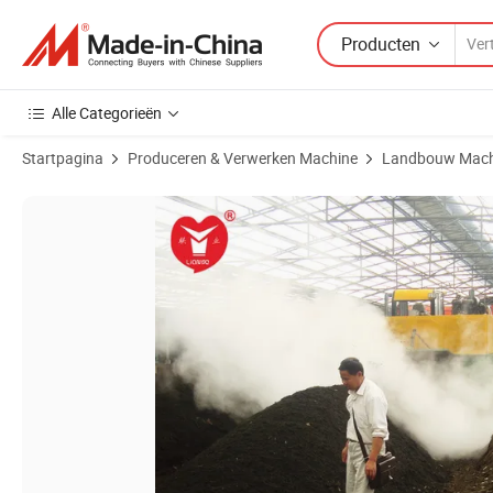
Producten
Alle Categorieën
Startpagina
Produceren & Verwerken Machine
Landbouw Mach
Productafbeeldingen van Turner machine voor afval van kippenmest