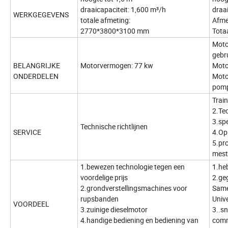
draaicapaciteit: 1,600 m³/h
draa
WERKGEGEVENS
totale afmeting:
Afme
2770*3800*3100 mm
Totaa
Moto
gebr
BELANGRIJKE
Motorvermogen: 77 kw
Moto
ONDERDELEN
Moto
pom
Trai
2.Te
3.sp
Technische richtlijnen
SERVICE
4.Op
5.pr
mest
1.bewezen technologie tegen een
1.he
voordelige prijs
2.ge
2.grondverstellingsmachines voor
Same
rupsbanden
Unive
VOORDEEL
3.zuinige dieselmotor
3..s
4.handige bediening en bediening van
comm