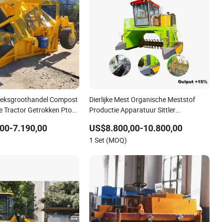
ieksgroothandel Compost
Dierlijke Mest Organische Meststof
 Tractor Getrokken Pto
Productie Apparatuur Sittler
 Compost Windrow
Compostdraaiers
00-7.190,00
US$8.800,00-10.800,00
ische Meststof Compost
1 Set (MOQ)
ne Compost Turner