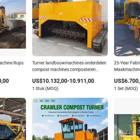
achine Rups
Turner landbouwmachines onderdelen
25-Year Fabr
compost machines composteren
Maakmachine
voedselafvalvermaler
Gemonteerde
0,00
US$10.132,00-10.911,00
US$6.700,
Turner Organ
1 Stuk (MOQ)
1 Set (MOQ)
Mixer Machi