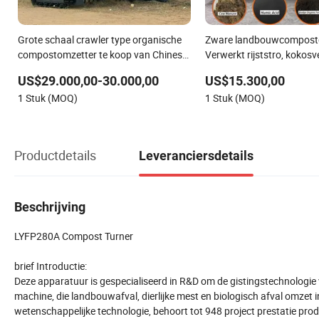
Grote schaal crawler type organische
Zware landbouwcompostd
compostomzetter te koop van Chinese
Verwerkt rijststro, kokosv
fabriek
bonenresten tegelijkertijd,
US$29.000,00-30.000,00
US$15.300,00
verkopend in Thailand, Vi
1 Stuk (MOQ)
1 Stuk (MOQ)
Myanmar
Productdetails
Leveranciersdetails
Beschrijving
LYFP280A Compost Turner
brief Introductie:
Deze apparatuur is gespecialiseerd in R&D om de gistingstechnologie
machine, die landbouwafval, dierlijke mest en biologisch afval omzet
wetenschappelijke technologie, behoort tot 948 project prestatie pro