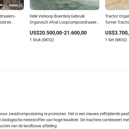
raaiers -
Hele Verkoop Boerderij Gebruik
Tractor Orga
ezel en
Organisch Afval Loopcompostdraaiers
Turner Tract
 best
Automatische Beweegbare
US$20.500,00-21.600,00
US$3.700,
etnam,
Compostdraaiers Maakmachine
1 Stuk (MOQ)
1 Set (MOQ)
 voor zwadcompostering te promoten. Het is een nieuwe zelfrijdende paal
 in biologische meststoffen van hoge kwaliteit. De machine combineert m
ducten van de landbouw afdeling.