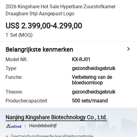
2026 Kingshare Hot Sale Hyperbare Zuurstofkamer
Draagbare Stijl Aangepast Logo
US$ 2.399,00-4.299,00
1
Set
(MOQ)
Belangrijkste kenmerken
Model NR.
:
KX-RJ01
Type
:
gezondheidsgebruik
Functie
:
Verbetering van de
bloedsomloop
Theorie
:
gezondheidsgebruik
Productiecapaciteit
:
500 sets/maand
Nanjing Kingshare Biotechnology Co., Ltd.
Handelsbedrijf
Gestandaardiseerde kwaliteitscontrole