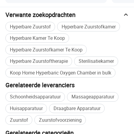
medische zuurstofkamer met één persoon onder druk,
zuurstofkamer met medische druk voor volwassenen,
Verwante zoekopdrachten
zuurstofkamer voor kinderen
Hyperbare Zuurstof
Hyperbare Zuurstofkamer
Hyperbare Kamer Te Koop
Hyperbare Zuurstofkamer Te Koop
Hyperbare Zuurstoftherapie
Sterilisatiekamer
Koop Home Hyperbaric Oxygen Chamber in bulk
Gerelateerde leveranciers
Schoonheidsapparatuur
Massageapparatuur
Huisapparatuur
Draagbare Apparatuur
Zuurstof
Zuurstofvoorziening
Gerelateerde categorieën