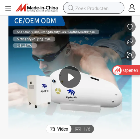
Openen
Video
1
/
6