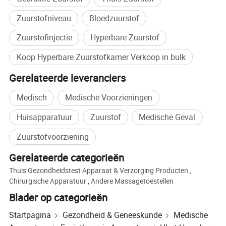
Upgradeversie
Zuurstofniveau
Bloedzuurstof
Zuurstofinjectie
Hyperbare Zuurstof
Verbeterde druk van 2,0 ATA, waardoor er meer zuivere zuurstof
wordt toegediend en de zuurstoftherapie effectiever wordt.
Koop Hyperbare Zuurstofkamer Verkoop in bulk
Gerelateerde leveranciers
Het redelijke ontwerp, de vele menselijke details, de constructie van
de hoogste standaard en de mogelijkheid van extra opties zorgen
Medisch
Medische Voorzieningen
er samen voor dat de Kingshare KH03 hyperbarische kamer de
Huisapparatuur
Zuurstof
Medische Geval
beste op de wereldmarkt wordt.
Zuurstofvoorziening
Gerelateerde categorieën
Thuis Gezondheidstest Apparaat & Verzorging Producten
,
Chirurgische Apparatuur
,
Andere Massagetoestellen
Blader op categorieën
Startpagina
Gezondheid & Geneeskunde
Medische