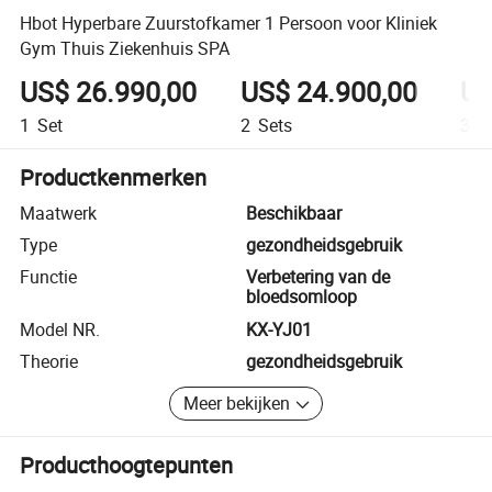
Hbot Hyperbare Zuurstofkamer 1 Persoon voor Kliniek
Gym Thuis Ziekenhuis SPA
US$ 26.990,00
US$ 24.900,00
US
1
Set
2
Sets
3-4
Productkenmerken
Maatwerk
Beschikbaar
Type
gezondheidsgebruik
Functie
Verbetering van de
bloedsomloop
Model NR.
KX-YJ01
Theorie
gezondheidsgebruik
Meer bekijken
Producthoogtepunten