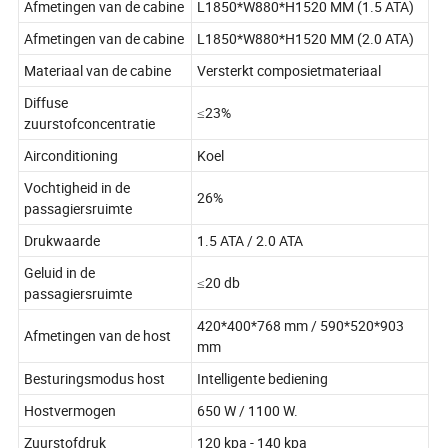
Afmetingen van de cabine
L1850*W880*H1520 MM (1.5 ATA)
Afmetingen van de cabine
L1850*W880*H1520 MM (2.0 ATA)
Materiaal van de cabine
Versterkt composietmateriaal
Diffuse
≤23%
zuurstofconcentratie
Airconditioning
Koel
Vochtigheid in de
26%
passagiersruimte
Drukwaarde
1.5 ATA / 2.0 ATA
Geluid in de
≤20 db
passagiersruimte
420*400*768 mm / 590*520*903
Afmetingen van de host
mm
Besturingsmodus host
Intelligente bediening
Hostvermogen
650 W / 1100 W.
Zuurstofdruk
120 kpa - 140 kpa