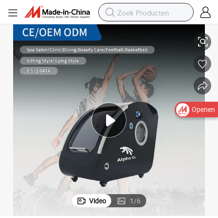
huis SPA
Hbot Hyperbare Zuurstofkamer 1 Persoon voor Kliniek Gym Thuis Zieken
Openen
Video
1
/
6