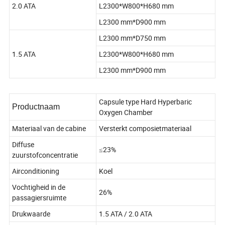
2.0 ATA
L2300*W800*H680 mm
L2300 mm*D900 mm
L2300 mm*D750 mm
1.5 ATA
L2300*W800*H680 mm
L2300 mm*D900 mm
Capsule type Hard Hyperbaric
Productnaam
Oxygen Chamber
Materiaal van de cabine
Versterkt composietmateriaal
Diffuse
≤23%
zuurstofconcentratie
Airconditioning
Koel
Vochtigheid in de
26%
passagiersruimte
Drukwaarde
1.5 ATA / 2.0 ATA