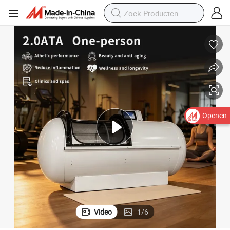
Openen
Video
1
/
6