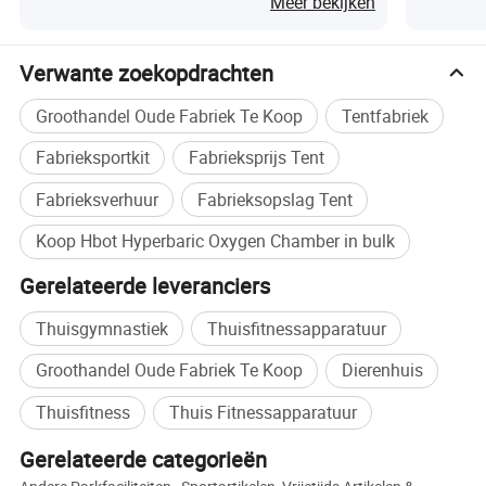
Meer bekijken
drukkamer met lucht en de drukkamer met zuivere zuurstof. De
toepassingsmogelijkheden van hyperbare zuurstofkamers zijn
Verwante zoekopdrachten
zeer breed, voornamelijk klinisch gebruikt voor de behandeling van
anaerobe bacteriële infecties, CO-vergiftiging, gasebolie,
Groothandel Oude Fabriek Te Koop
Tentfabriek
decompressieziekte, ischemische hypoxische encefalopathie;
traumatische hersenletsel, cerebrovasculaire aandoeningen, enz.
Fabrieksportkit
Fabrieksprijs Tent
Fabrieksverhuur
Fabrieksopslag Tent
Lijst met onze productnamen:
Medische zuurstofkamer met meerdere personen onder druk,
Koop Hbot Hyperbaric Oxygen Chamber in bulk
medische zuurstofkamer met één persoon onder druk,
Gerelateerde leveranciers
zuurstofkamer met medische druk voor volwassenen,
zuurstofkamer voor kinderen
Thuisgymnastiek
Thuisfitnessapparatuur
Groothandel Oude Fabriek Te Koop
Dierenhuis
Thuisfitness
Thuis Fitnessapparatuur
Gerelateerde categorieën