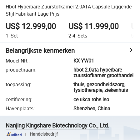
Hbot Hyperbare Zuurstofkamer 2.0ATA Capsule Liggende
Stijl Fabrikant Lage Prijs
US$ 12.999,00
US$ 11.999,00
US
1
Set
2-4
Sets
5-8
Belangrijkste kenmerken
Model NR.
:
KX-YW01
productnaam
:
hbot 2.0ata hyperbare
zuurstofkamer groothandel
toepassing
:
thuis, gezondheidszorg,
fysiotherapie, ziekenhuis
certificering
:
ce ukca rohs iso
Havenplaats
:
Shenzhen, China
Nanjing Kingshare Biotechnology Co., Ltd.
Handelsbedrijf