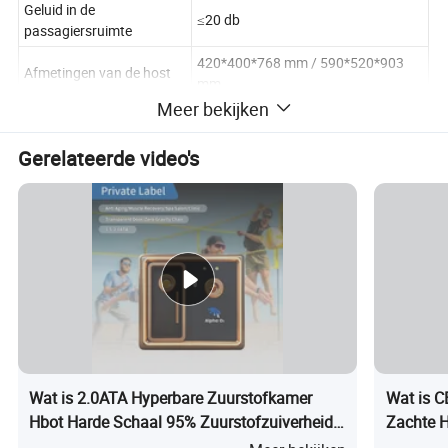
Geluid in de
≤20 db
passagiersruimte
420*400*768 mm / 590*520*903
Afmetingen van de host
mm
Meer bekijken
Besturingsmodus host
Intelligente bediening
Hostvermogen
650 W/1100 W.
Gerelateerde video's
Zuurstofdruk
120 kpa - 140 kpa
Geluid tijdens het gebruik
≤50 db
Maximale
93%
zuurstofconcentratie
Productbeschrijving
De hyperbare zuurstofkamer is een gespecialiseerde medische
Wat is 2.0ATA Hyperbare Zuurstofkamer
Wat is C
apparatuur voor het uitvoeren van hyperbare zuurstoftherapie.
Hbot Harde Schaal 95% Zuurstofzuiverheid
Zachte H
Het is verdeeld in twee soorten, gebaseerd op het drukmedium: De
Fysiotherapie Apparatuur Groothandel
Kliniek 