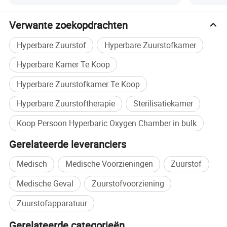
medische zuurstofkamer met één persoon onder druk,
zuurstofkamer met medische druk voor volwassenen,
Verwante zoekopdrachten
zuurstofkamer voor kinderen
Hyperbare Zuurstof
Hyperbare Zuurstofkamer
Hyperbare Kamer Te Koop
Hyperbare Zuurstofkamer Te Koop
Hyperbare Zuurstoftherapie
Sterilisatiekamer
Koop Persoon Hyperbaric Oxygen Chamber in bulk
Gerelateerde leveranciers
Medisch
Medische Voorzieningen
Zuurstof
Medische Geval
Zuurstofvoorziening
Zuurstofapparatuur
Gerelateerde categorieën