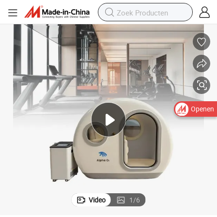
Openen
Video
1
/
6