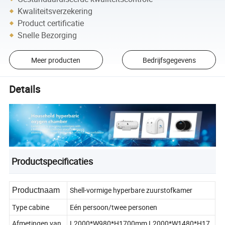
Kwaliteitsverzekering
Product certificatie
Snelle Bezorging
Meer producten
Bedrijfsgegevens
Details
Productspecificaties
Shell-vormige hyperbare zuurstofkamer
Productnaam
Type cabine
Eén persoon/twee personen
Afmetingen van
L2000*W980*H1700mm L2000*W1480*H17