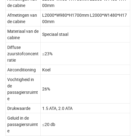
de cabine
00mm
Afmetingen van
L2000*W980*H1700mm L2000*W1480*H17
de cabine
00mm
Materiaal van de
Speciaal staal
cabine
Diffuse
zuurstofconcent
≤23%
ratie
Airconditioning
Koel
Vochtigheid in
de
26%
passagiersruimt
e
Drukwaarde
1.5 ATA, 2.0 ATA
Geluid in de
passagiersruimt
≤20 db
e