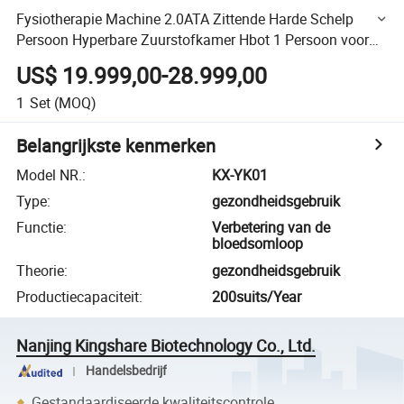
Fysiotherapie Machine 2.0ATA Zittende Harde Schelp
Persoon Hyperbare Zuurstofkamer Hbot 1 Persoon voor
Kliniek SPA Ziekenhuis Thuis
US$ 19.999,00-28.999,00
1
Set
(MOQ)
Belangrijkste kenmerken
Model NR.
:
KX-YK01
Type
:
gezondheidsgebruik
Functie
:
Verbetering van de
bloedsomloop
Theorie
:
gezondheidsgebruik
Productiecapaciteit
:
200suits/Year
Nanjing Kingshare Biotechnology Co., Ltd.
Handelsbedrijf
Gestandaardiseerde kwaliteitscontrole