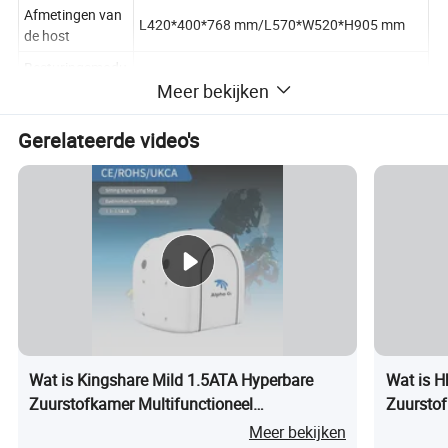
Afmetingen van
L420*400*768 mm/L570*W520*H905 mm
de host
Besturingsmodu
Intelligente bediening
Meer bekijken
s host
Hostvermogen
650 w.
Gerelateerde video's
Zuurstofdruk
100 kpa - 120 kpa
Geluid tijdens
≤60 dB(A)
het gebruik
Maximale
zuurstofconcent
≥90%
ratie
Productbeschrijving
Shell-vormige hyperbare zuurstofkamer
Wat is Kingshare Mild 1.5ATA Hyperbare
Wat is H
Zuurstofkamer Multifunctioneel
Zuurstof
Lijst met onze productnamen:
Gezinsgebruik voor Volwassenen
Kamer om
Medische zuurstofkamer met meerdere personen onder druk,
Meer bekijken