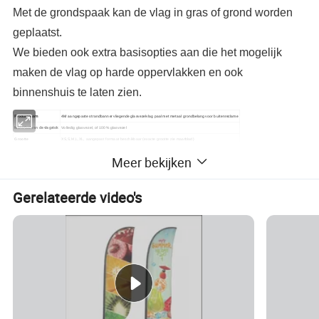
Met de grondspaak kan de vlag in gras of grond worden
geplaatst.
We bieden ook extra basisopties aan die het mogelijk
maken de vlag op harde oppervlakken en ook
binnenshuis te laten zien.
Productnaam
4M aangepaste strandbanner vliegende glasvezelvlag paal met metaal grondbelang voor buitenreclame
Materiaal van de vlagstok
Volledig glasvezel, of 100% glasvezel
Grootte
XS,S,M,L,XL, aangepast formaat beschikbaar (exacte grootte zie maatblad)
Vorm
Dorskorf/Convex/recht/schuin/neergezakt/rechthoekig/Swooper/blok
Meer bekijken
Afdrukken
Enkelzijdig of dubbelzijdig afdrukken
1-plastic zak
2-niet-geweven draagtas
Vlaggepakking
Zak met 3 trekkoord
Gerelateerde video's
4-Oxford-draagtas
Monster
Beschikbaar
Voldoende voorraad van standaardformaat om onmiddellijke levering na betaling te garanderen;
Doorlooptijd
Binnen 7 dagen voor minder dan 1000 stuks. Standaard maat paal of basis.
Productparameters