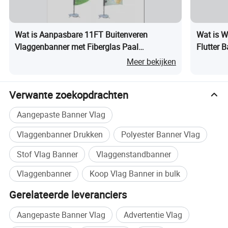
Wat is Aanpasbare 11FT Buitenveren
Wat is 
Vlaggenbanner met Fiberglas Paal
Flutter 
Windbestendig & Draagbaar voor
Meer bekijken
Strandvlagreclame
Verwante zoekopdrachten
Aangepaste Banner Vlag
Vlaggenbanner Drukken
Polyester Banner Vlag
*100% epoxy-glasvezel
Stof Vlag Banner
Vlaggenstandbanner
*eenvoudig in te stellen
*grote keuze voor beurzen, verschillende tentoonstellingen of
Vlaggenbanner
Koop Vlag Banner in bulk
presentaties
* tegen zware wind
Gerelateerde leveranciers
*elke vlag heeft een sjabloon voor het afdrukken van vlaggen voor
Aangepaste Banner Vlag
Advertentie Vlag
je ontwerp