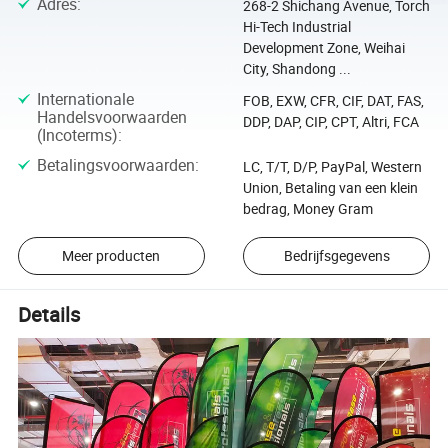
Adres
:
268-2 Shichang Avenue, Torch
Hi-Tech Industrial
Development Zone, Weihai
City, Shandong ...
Internationale
FOB, EXW, CFR, CIF, DAT, FAS,
Handelsvoorwaarden
DDP, DAP, CIP, CPT, Altri, FCA
(Incoterms)
:
Betalingsvoorwaarden
:
LC, T/T, D/P, PayPal, Western
Union, Betaling van een klein
bedrag, Money Gram
Meer producten
Bedrijfsgegevens
Details