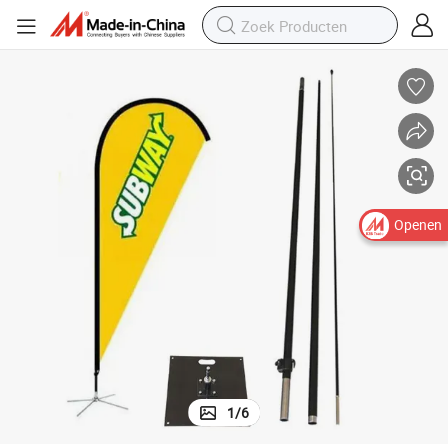
Openen
1
/
6