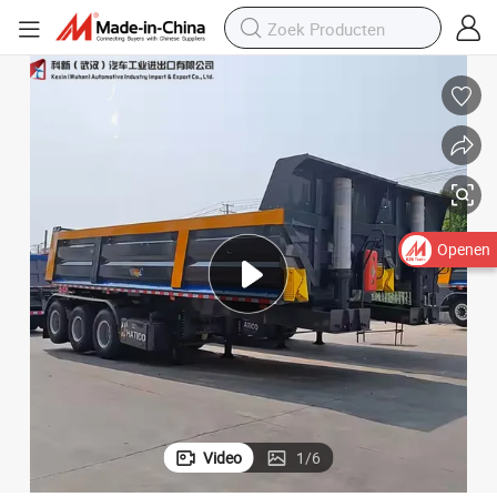
Openen
Video
1
/
6