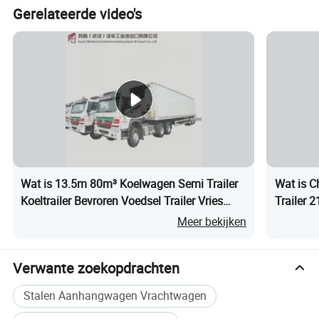
Gerelateerde video's
verschillende soorten bulklading, zoals zand, grind, mineralen
en kolen, voldoen aan verschillende operationele behoeften.
Wat is 13.5m 80m³ Koelwagen Semi Trailer
Wat is C
Koeltrailer Bevroren Voedsel Trailer Vries
Trailer 
Cargo Trailer Zware Reefer Trailer Koude
Koop
Meer bekijken
Ketting Vervoer Trailer
Verwante zoekopdrachten
Stalen Aanhangwagen Vrachtwagen