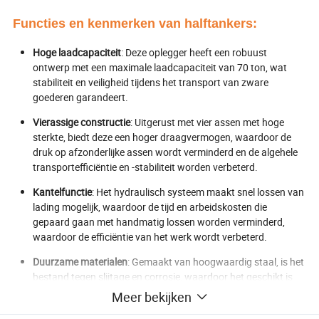
Functies en kenmerken van halftankers:
Hoge laadcapaciteit
: Deze oplegger heeft een robuust
ontwerp met een maximale laadcapaciteit van 70 ton, wat
stabiliteit en veiligheid tijdens het transport van zware
goederen garandeert.
Vierassige constructie
: Uitgerust met vier assen met hoge
sterkte, biedt deze een hoger draagvermogen, waardoor de
druk op afzonderlijke assen wordt verminderd en de algehele
transportefficiëntie en -stabiliteit worden verbeterd.
Kantelfunctie
: Het hydraulisch systeem maakt snel lossen van
lading mogelijk, waardoor de tijd en arbeidskosten die
gepaard gaan met handmatig lossen worden verminderd,
waardoor de efficiëntie van het werk wordt verbeterd.
Duurzame materialen
: Gemaakt van hoogwaardig staal, is het
bestand tegen slijtage en corrosie, waardoor het geschikt is
voor zware werkomgevingen en de levensduur verlengt.
Meer bekijken
Veelzijdig
: Ontworpen voor het transporteren van