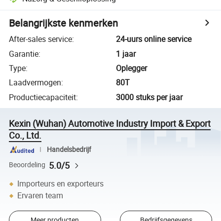
Belangrijkste kenmerken
After-sales service
:
24-uurs online service
Garantie
:
1 jaar
Type
:
Oplegger
Laadvermogen
:
80T
Productiecapaciteit
:
3000 stuks per jaar
Kexin (Wuhan) Automotive Industry Import & Export
Co., Ltd.
Handelsbedrijf
5.0/5
Beoordeling
Importeurs en exporteurs
Ervaren team
Meer producten
Bedrijfsgegevens