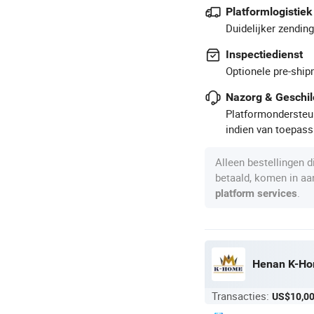
Platformlogistiek
Duidelijker zendin
Inspectiedienst
Optionele pre-ship
Nazorg & Geschil
Platformondersteun
indien van toepass
Alleen bestellingen 
betaald, komen in a
.
platform services
Henan K-Hom
Transacties:
US$10,0