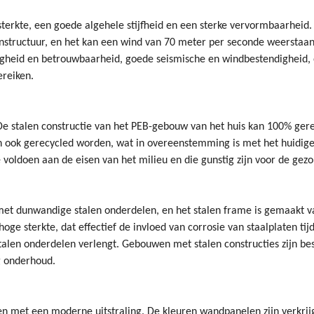
sterkte, een goede algehele stijfheid en een sterke vervormbaarheid.
onstructuur, en het kan een wind van 70 meter per seconde weerstaan
gheid en betrouwbaarheid, goede seismische en windbestendigheid, 
reiken.
De stalen constructie van het PEB-gebouw van het huis kan 100% ger
ook gerecycled worden, wat in overeenstemming is met het huidig
 voldoen aan de eisen van het milieu en die gunstig zijn voor de gez
met dunwandige stalen onderdelen, en het stalen frame is gemaakt v
ge sterkte, dat effectief de invloed van corrosie van staalplaten tij
stalen onderdelen verlengt. Gebouwen met stalen constructies zijn be
g onderhoud.
en met een moderne uitstraling. De kleuren wandpanelen zijn verkrij