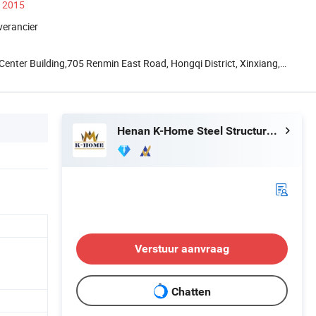
s 2015
verancier
nter Building,705 Renmin East Road, Hongqi District, Xinxiang,
Henan K-Home Steel Structure Co., Ltd.
Verstuur aanvraag
Chatten