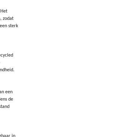
 Het
, zodat
een sterk
ecycled
e
ondheid.
an een
dens de
stand
gbaar in