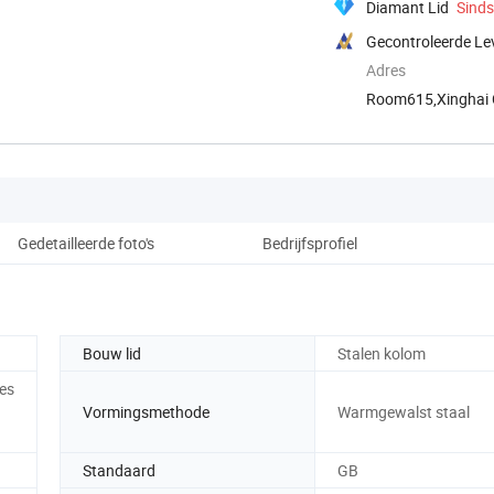
Diamant Lid
Sind
Gecontroleerde Le
Adres
Room615,Xinghai Ce
Henan, ...
Gedetailleerde foto's
Bedrijfsprofiel
Bouw lid
Stalen kolom
ies
Vormingsmethode
Warmgewalst staal
Standaard
GB