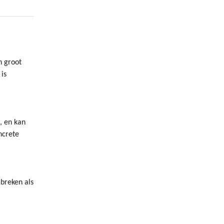
n groot
is
, en kan
ncrete
 breken als