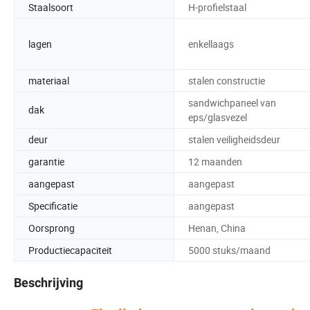
Staalsoort
H-profielstaal
lagen
enkellaags
materiaal
stalen constructie
sandwichpaneel van
dak
eps/glasvezel
deur
stalen veiligheidsdeur
garantie
12 maanden
aangepast
aangepast
Specificatie
aangepast
Oorsprong
Henan, China
Productiecapaciteit
5000 stuks/maand
Beschrijving