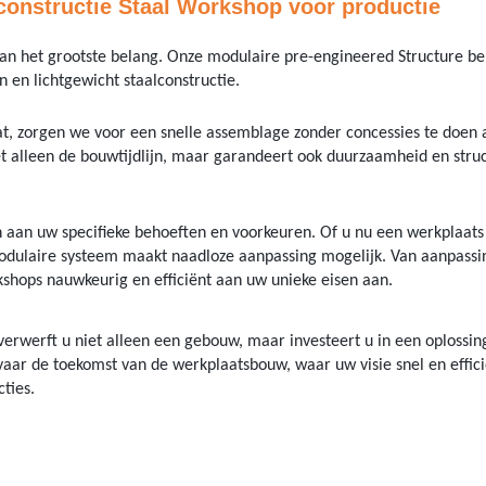
onstructie Staal Workshop voor productie
van het grootste belang. Onze modulaire pre-engineered Structure b
 en lichtgewicht staalconstructie.
, zorgen we voor een snelle assemblage zonder concessies te doen 
niet alleen de bouwtijdlijn, maar garandeert ook duurzaamheid en stru
aan uw specifieke behoeften en voorkeuren. Of u nu een werkplaats
 modulaire systeem maakt naadloze aanpassing mogelijk. Van aanpass
kshops nauwkeurig en efficiënt aan uw unieke eisen aan.
verwerft u niet alleen een gebouw, maar investeert u in een oplossin
ar de toekomst van de werkplaatsbouw, waar uw visie snel en effic
ties.