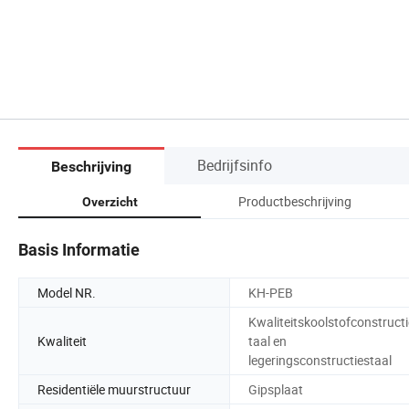
Bedrijfsinfo
Beschrijving
Productbeschrijving
Overzicht
Basis Informatie
Model NR.
KH-PEB
Kwaliteitskoolstofconstruct
Kwaliteit
taal en
legeringsconstructiestaal
Residentiële muurstructuur
Gipsplaat