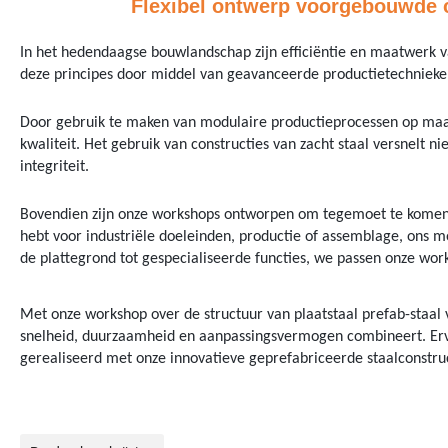
Flexibel ontwerp voorgebouwde c
In het hedendaagse bouwlandschap zijn efficiëntie en maatwerk 
deze principes door middel van geavanceerde productietechnieken
Door gebruik te maken van modulaire productieprocessen op maat
kwaliteit. Het gebruik van constructies van zacht staal versnelt 
integriteit.
Bovendien zijn onze workshops ontworpen om tegemoet te komen 
hebt voor industriële doeleinden, productie of assemblage, ons
de plattegrond tot gespecialiseerde functies, we passen onze wor
Met onze workshop over de structuur van plaatstaal prefab-staal 
snelheid, duurzaamheid en aanpassingsvermogen combineert. Erva
gerealiseerd met onze innovatieve geprefabriceerde staalconstruc