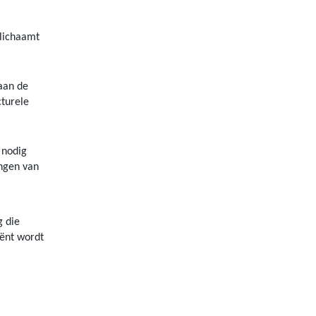
elichaamt
aan de
cturele
 nodig
ingen van
g die
iënt wordt