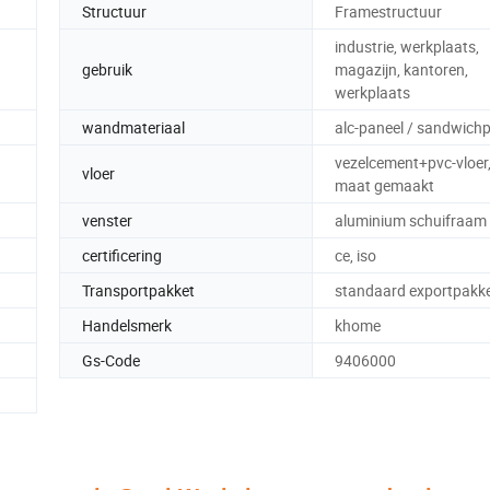
Structuur
Framestructuur
industrie, werkplaats,
gebruik
magazijn, kantoren,
werkplaats
wandmateriaal
alc-paneel / sandwich
vezelcement+pvc-vloer,
vloer
maat gemaakt
venster
aluminium schuifraam
certificering
ce, iso
Transportpakket
standaard exportpakk
Handelsmerk
khome
Gs-Code
9406000