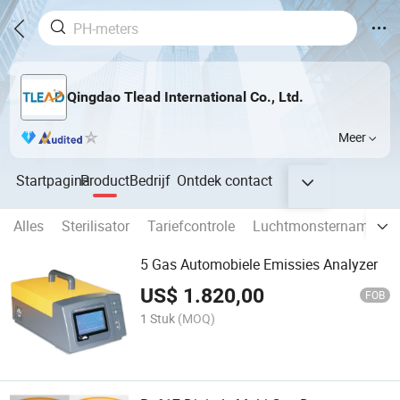
Qingdao Tlead International Co., Ltd.
Meer
Startpagina
Product
Bedrijf
Ontdek
contact
Alles
Sterilisator
Tariefcontrole
Luchtmonsternameapp
5 Gas Automobiele Emissies Analyzer
US$
1.820,00
FOB
1 Stuk
(MOQ)