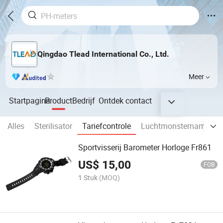
Qingdao Tlead International Co., Ltd.
Meer
Startpagina
Product
Bedrijf
Ontdek
contact
Alles
Sterilisator
Tariefcontrole
Luchtmonsternameapp
Sportvisserij Barometer Horloge Fr861
US$
15,00
FOB
1 Stuk
(MOQ)