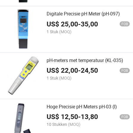
Digitale Precisie pH Meter (pH-097)
US$
25,00
-
35,00
FOB
1 Stuk
(MOQ)
pH-meters met temperatuur (KL-035)
US$
22,00
-
24,50
FOB
1 Stuk
(MOQ)
Hoge Precisie pH Meters pH-03 (I)
US$
12,50
-
13,80
FOB
10 Stukken
(MOQ)