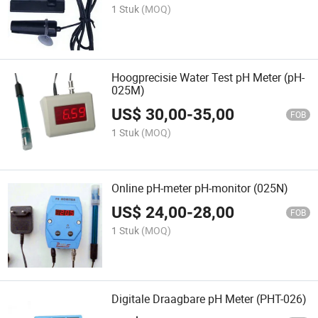
1 Stuk
(MOQ)
Hoogprecisie Water Test pH Meter (pH-
025M)
US$
30,00
-
35,00
FOB
1 Stuk
(MOQ)
Online pH-meter pH-monitor (025N)
US$
24,00
-
28,00
FOB
1 Stuk
(MOQ)
Digitale Draagbare pH Meter (PHT-026)