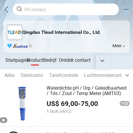
Qingdao Tlead International Co., Ltd.
Meer
Startpagina
Product
Bedrijf
Ontdek
contact
Alles
Sterilisator
Tariefcontrole
Luchtmonsternameapp
Waterdichte pH / Orp / Geleidbaarheid
/ Tds / Zout / Temp Meter (AMT03)
US$
69,00
-
75,00
FOB
1 Stuk
(MOQ)