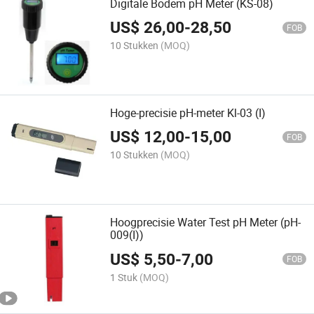
Digitale Bodem pH Meter (KS-08)
US$
26,00
-
28,50
FOB
10 Stukken
(MOQ)
Hoge-precisie pH-meter Kl-03 (I)
US$
12,00
-
15,00
FOB
10 Stukken
(MOQ)
Hoogprecisie Water Test pH Meter (pH-
009(I))
US$
5,50
-
7,00
FOB
1 Stuk
(MOQ)